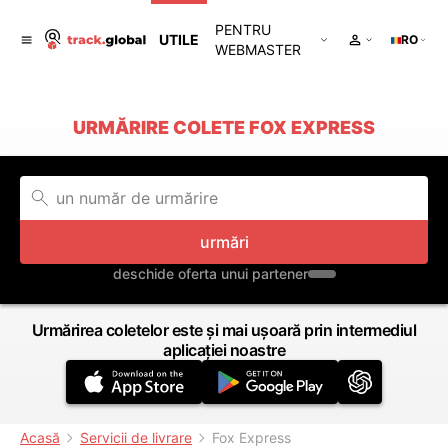
PENTRU
UTILE
RO
WEBMASTER
URMĂRIRE COLETE FOX EXPRESS
urmări
deschide oferta unui partener
Urmărirea coletelor este și mai ușoară prin intermediul
aplicației noastre
Acasă
Servicii de livrare
Fox Express