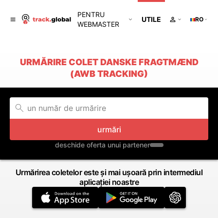
PENTRU
UTILE
RO
WEBMASTER
URMĂRIRE COLET DANSKE FRAGTMÆND
(AWB TRACKING)
urmări
deschide oferta unui partener
Urmărirea coletelor este și mai ușoară prin intermediul
aplicației noastre