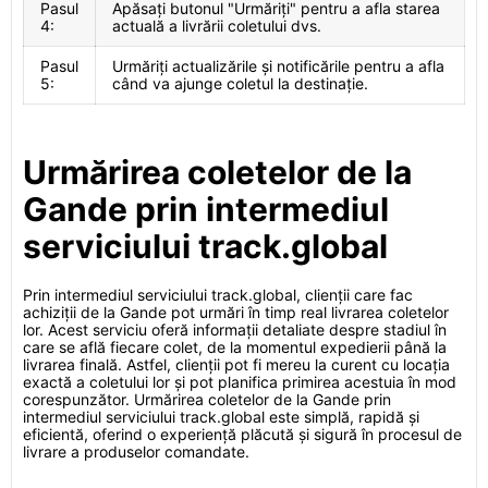
Pasul
Apăsați butonul "Urmăriți" pentru a afla starea
4:
actuală a livrării coletului dvs.
Pasul
Urmăriți actualizările și notificările pentru a afla
5:
când va ajunge coletul la destinație.
Urmărirea coletelor de la
Gande prin intermediul
serviciului track.global
Prin intermediul serviciului track.global, clienții care fac
achiziții de la Gande pot urmări în timp real livrarea coletelor
lor. Acest serviciu oferă informații detaliate despre stadiul în
care se află fiecare colet, de la momentul expedierii până la
livrarea finală. Astfel, clienții pot fi mereu la curent cu locația
exactă a coletului lor și pot planifica primirea acestuia în mod
corespunzător. Urmărirea coletelor de la Gande prin
intermediul serviciului track.global este simplă, rapidă și
eficientă, oferind o experiență plăcută și sigură în procesul de
livrare a produselor comandate.