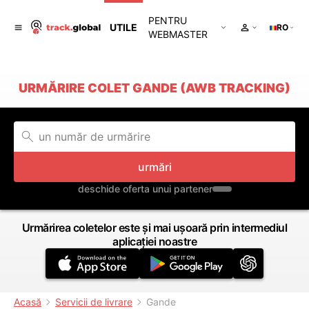
PENTRU
UTILE
RO
WEBMASTER
URMĂRIRE COLET GANDE (AWB TRACKING)
urmări
deschide oferta unui partener
Urmărirea coletelor este și mai ușoară prin intermediul
aplicației noastre
Acasă
Servicii de livrare
Gande