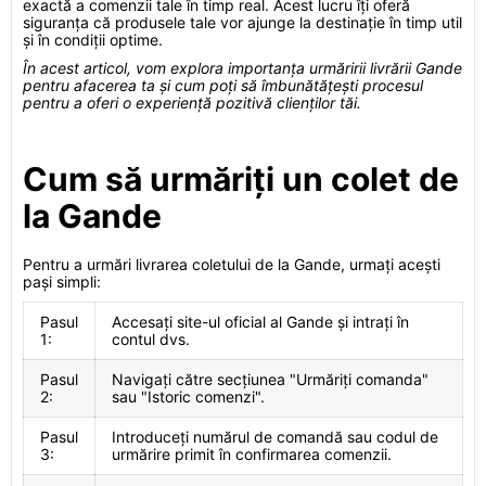
exactă a comenzii tale în timp real. Acest lucru îți oferă
siguranța că produsele tale vor ajunge la destinație în timp util
și în condiții optime.
În acest articol, vom explora importanța urmăririi livrării Gande
pentru afacerea ta și cum poți să îmbunătățești procesul
pentru a oferi o experiență pozitivă clienților tăi.
Cum să urmăriți un colet de
la Gande
Pentru a urmări livrarea coletului de la Gande, urmați acești
pași simpli:
Pasul
Accesați site-ul oficial al Gande și intrați în
1:
contul dvs.
Pasul
Navigați către secțiunea "Urmăriți comanda"
2:
sau "Istoric comenzi".
Pasul
Introduceți numărul de comandă sau codul de
3:
urmărire primit în confirmarea comenzii.