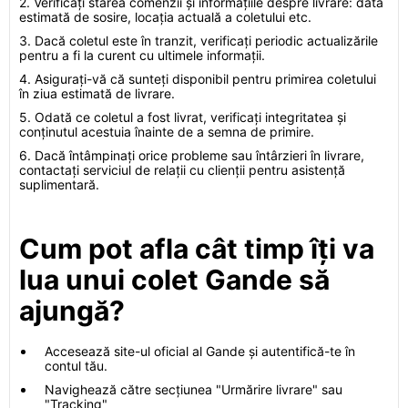
2. Verificați starea comenzii și informațiile despre livrare: data
estimată de sosire, locația actuală a coletului etc.
3. Dacă coletul este în tranzit, verificați periodic actualizările
pentru a fi la curent cu ultimele informații.
4. Asigurați-vă că sunteți disponibil pentru primirea coletului
în ziua estimată de livrare.
5. Odată ce coletul a fost livrat, verificați integritatea și
conținutul acestuia înainte de a semna de primire.
6. Dacă întâmpinați orice probleme sau întârzieri în livrare,
contactați serviciul de relații cu clienții pentru asistență
suplimentară.
Cum pot afla cât timp îți va
lua unui colet Gande să
ajungă?
Accesează site-ul oficial al Gande și autentifică-te în
contul tău.
Navighează către secțiunea "Urmărire livrare" sau
"Tracking"