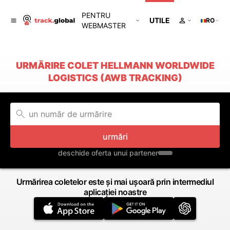
PENTRU
UTILE
RO
WEBMASTER
URMĂRIRE COLET HELLMANN WORLDWIDE
LOGISTICS (AWB TRACKING)
urmări
deschide oferta unui partener
Urmărirea coletelor este și mai ușoară prin intermediul
aplicației noastre