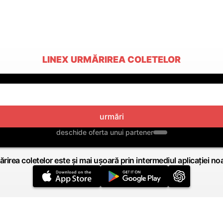
LINEX URMĂRIREA COLETELOR
urmări
deschide oferta unui partener
rirea coletelor este și mai ușoară prin intermediul aplicației no