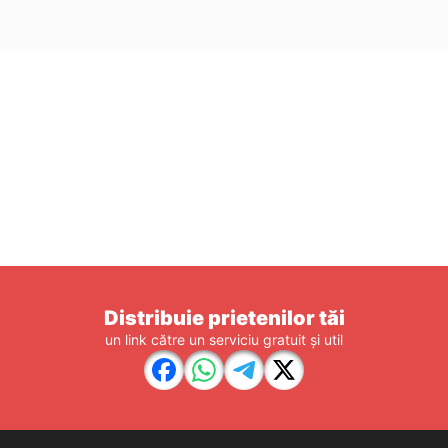
Distribuie prietenilor tăi
un link către un serviciu gratuit și util