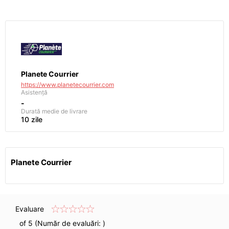
Planete Courrier
https://www.planetecourrier.com
Asistență
-
Durată medie de livrare
10 zile
Planete Courrier
Evaluare
of 5 (Număr de evaluări:
)