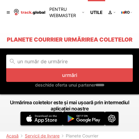
PENTRU
UTILE
RO
WEBMASTER
PLANETE COURRIER URMĂRIREA COLETELOR
urmări
deschide oferta unui partener
Urmărirea coletelor este și mai ușoară prin intermediul
aplicației noastre
Acasă
Servicii de livrare
Planete Courrier