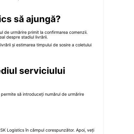
tics să ajungă?
dul de urmărire primit la confirmarea comenzii.
l despre stadiul livrării.
ării și estimarea timpului de sosire a coletului
diul serviciului
 vă permite să introduceți numărul de urmărire
a PSK Logistics în câmpul corespunzător. Apoi, veți