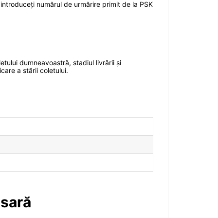
să introduceți numărul de urmărire primit de la PSK
tului dumneavoastră, stadiul livrării și
are a stării coletului.
esară