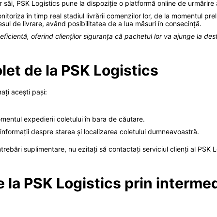
r săi, PSK Logistics pune la dispoziție o platformă online de urmărire a 
itoriza în timp real stadiul livrării comenzilor lor, de la momentul prelu
sul de livrare, având posibilitatea de a lua măsuri în consecință.
eficientă, oferind clienților siguranța că pachetul lor va ajunge la dest
let de la PSK Logistics
ați acești pași:
mentul expedierii coletului în bara de căutare.
informații despre starea și localizarea coletului dumneavoastră.
întrebări suplimentare, nu ezitați să contactați serviciul clienți al PSK 
 la PSK Logistics prin intermed