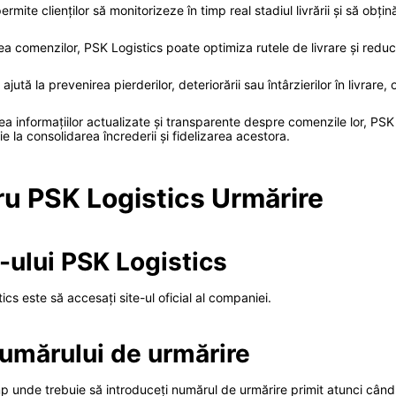
ite clienților să monitorizeze în timp real stadiul livrării și să obțin
rea comenzilor, PSK Logistics poate optimiza rutele de livrare și reduc
ută la prevenirea pierderilor, deteriorării sau întârzierilor în livrare, 
zarea informațiilor actualizate și transparente despre comenzile lor, P
ie la consolidarea încrederii și fidelizarea acestora.
ru PSK Logistics Urmărire
-ului PSK Logistics
ics este să accesați site-ul oficial al companiei.
numărului de urmărire
âmp unde trebuie să introduceți numărul de urmărire primit atunci câ