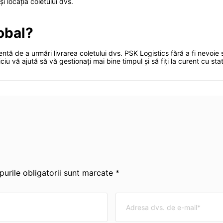
și locația coletului dvs.
lobal?
ientă de a urmări livrarea coletului dvs. PSK Logistics fără a fi nevo
ciu vă ajută să vă gestionați mai bine timpul și să fiți la curent cu statu
urile obligatorii sunt marcate *