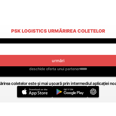
PSK LOGISTICS URMĂRIREA COLETELOR
urmări
deschide oferta unui partener
rirea coletelor este și mai ușoară prin intermediul aplicației no