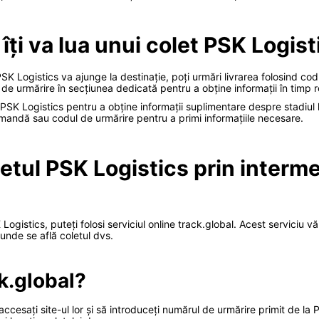
îți va lua unui colet PSK Logis
SK Logistics va ajunge la destinație, poți urmări livrarea folosind co
e urmărire în secțiunea dedicată pentru a obține informații în timp rea
 Logistics pentru a obține informații suplimentare despre stadiul livr
mandă sau codul de urmărire pentru a primi informațiile necesare.
letul PSK Logistics prin interme
K Logistics, puteți folosi serviciul online track.global. Acest serviciu
l unde se află coletul dvs.
k.global?
ă accesați site-ul lor și să introduceți numărul de urmărire primit de l