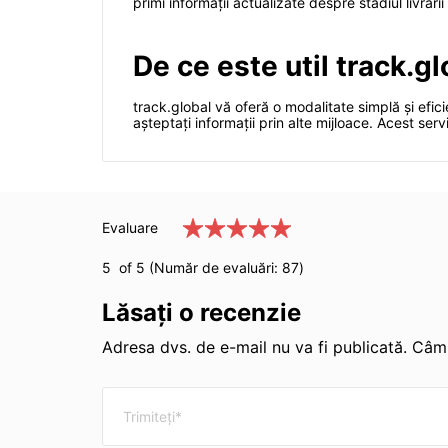
primi informații actualizate despre stadiul livrării 
De ce este util track.g
track.global vă oferă o modalitate simplă și efic
așteptați informații prin alte mijloace. Acest servi
Evaluare
5
of 5 (Număr de evaluări:
87
)
Lăsați o recenzie
Adresa dvs. de e-mail nu va fi publicată. Câmp