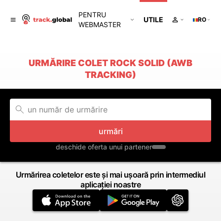
PENTRU
UTILE
RO
WEBMASTER
URMĂRIRE COLET ROCK SOLID (AWB
TRACKING)
urmări
deschide oferta unui partener
Urmărirea coletelor este și mai ușoară prin intermediul
aplicației noastre