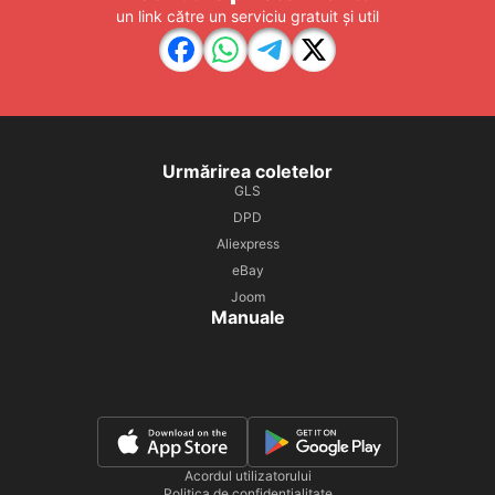
un link către un serviciu gratuit și util
Urmărirea coletelor
GLS
DPD
Aliexpress
eBay
Joom
Manuale
Acordul utilizatorului
Politica de confidențialitate