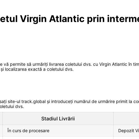
letul Virgin Atlantic prin interm
e vă permite să urmăriți livrarea coletului dvs. cu Virgin Atlantic în t
 și localizarea exactă a coletului dvs.
sați site-ul track.global și introduceți numărul de urmărire primit la co
coletului dvs.
Stadiul Livrării
În curs de procesare
Depozit Vi