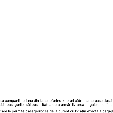
e companii aeriene din lume, oferind zboruri către numeroase destina
ia pasagerilor săi posibilitatea de a urmări livrarea bagajelor lor în t
, care le permite pasagerilor să fie la curent cu locația exactă a bagaj