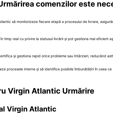
 Urmărirea comenzilor este nec
lantic să monitorizeze fiecare etapă a procesului de livrare, asigurâ
i în timp real cu privire la statusul livrării și pot gestiona mai eficien
identifica și gestiona rapid orice probleme sau întârzieri, reducând ast
 procesele interne și să identifice posibile îmbunătățiri în ceea ce pr
u Virgin Atlantic Urmărire
al Virgin Atlantic