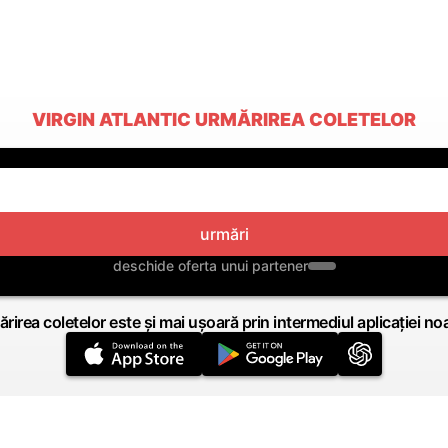
VIRGIN ATLANTIC URMĂRIREA COLETELOR
urmări
deschide oferta unui partener
rirea coletelor este și mai ușoară prin intermediul aplicației no