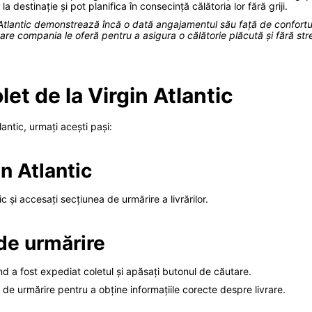
a destinație și pot planifica în consecință călătoria lor fără griji.
n Atlantic demonstrează încă o dată angajamentul său față de confortul ș
re compania le oferă pentru a asigura o călătorie plăcută și fără stre
et de la Virgin Atlantic
lantic, urmați acești pași:
in Atlantic
tic și accesați secțiunea de urmărire a livrărilor.
 de urmărire
nd a fost expediat coletul și apăsați butonul de căutare.
de urmărire pentru a obține informațiile corecte despre livrare.