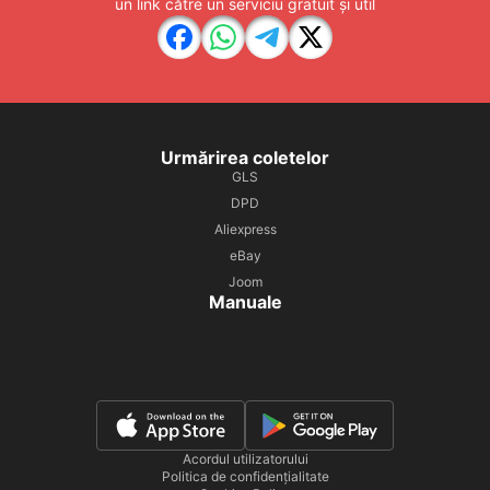
un link către un serviciu gratuit și util
Urmărirea coletelor
GLS
DPD
Aliexpress
eBay
Joom
Manuale
Acordul utilizatorului
Politica de confidențialitate