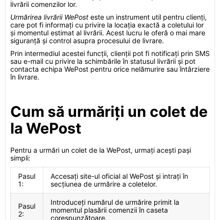
livrării comenzilor lor.
Urmărirea livrării WePost
este un instrument util pentru clienți,
care pot fi informați cu privire la locația exactă a coletului lor
și momentul estimat al livrării. Acest lucru le oferă o mai mare
siguranță și control asupra procesului de livrare.
Prin intermediul acestei funcții, clienții pot fi notificați prin SMS
sau e-mail cu privire la schimbările în statusul livrării și pot
contacta echipa WePost pentru orice nelămurire sau întârziere
în livrare.
Cum să urmăriți un colet de
la WePost
Pentru a urmări un colet de la WePost, urmați acești pași
simpli:
Pasul
Accesați site-ul oficial al WePost și intrați în
1:
secțiunea de urmărire a coletelor.
Introduceți numărul de urmărire primit la
Pasul
momentul plasării comenzii în caseta
2:
corespunzătoare.