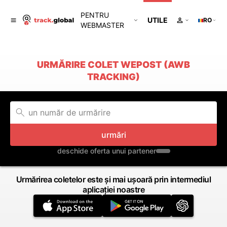
PENTRU
UTILE
RO
WEBMASTER
URMĂRIRE COLET WEPOST (AWB
TRACKING)
urmări
deschide oferta unui partener
Urmărirea coletelor este și mai ușoară prin intermediul
aplicației noastre