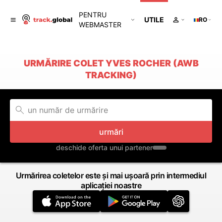
PENTRU
UTILE
RO
WEBMASTER
URMĂRIRE COLET YVES ROCHER (AWB
TRACKING)
urmări
deschide oferta unui partener
Urmărirea coletelor este și mai ușoară prin intermediul
aplicației noastre