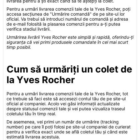
livrarea pentru a ști exact când să te aștepți la colet.
Pentru a urmări livrarea comenzii tale de la Yves Rocher, poți
accesa secțiunea de "Urmărire comandă" de pe site-ul lor
oficial. Va trebui să introduci numărul de comandă și adresa
de e-mail folosită la plasarea comenzii pentru a-ți putea
verifica stadiul livrării.
Urmărirea livrării Yves Rocher este simplă și rapidă, oferindu-ți
siguranța că vei primi produsele comandate în cel mai scurt
timp posibil.
Cum să urmăriți un colet de
la Yves Rocher
Pentru a urmări livrarea comenzii tale de la Yves Rocher, tot
ce trebuie să faci este să accesezi contul tău de pe site-ul
oficial al companiei. Acolo vei găsi informații actualizate
despre statusul comenzii tale și vei putea vizualiza traseul
coletului tău în timp real.
De asemenea, vei primi un număr de urmărire (tracking
number) pe care îl poți folosi pe site-ul companiei de curierat
pentru a verifica exact unde se află coletul tău și când este
estimată livrarea acestuia.