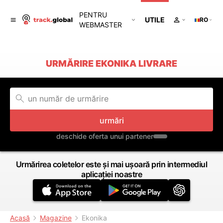
PENTRU
UTILE
RO
WEBMASTER
URMĂRIRE EKONIKA LIVRARE
urmări
deschide oferta unui partener
Urmărirea coletelor este și mai ușoară prin intermediul
aplicației noastre
Acasă
Magazine
Ekonika