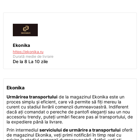
Ekonika
https://ekonika.ru
Durată medie de livrare
De la 8 La 10 zile
Ekonika
Urmărirea transportului
de la magazinul Ekonika este un
proces simplu și eficient, care vă permite să fiți mereu la
curent cu stadiul livrării comenzii dumneavoastră. Indiferent
dacă ați comandat o pereche de pantofi eleganți sau un nou
accesoriu trendy, puteți urmări fiecare pas al transportului, de
la expediere până la livrare.
Prin intermediul
serviciului de urmărire a transportului
oferit
de magazinul Ekonika, veți primi notificări în timp real cu
privire la stadiul comenzii dumneavoastră. Astfel, veți ști