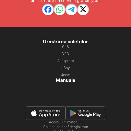
un link către un serviciu gratuit și util
Urmărirea coletelor
GLS
DPD
Aliexpress
eBay
Joom
Manuale
Acordul utilizatorului
Politica de confidențialitate