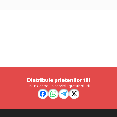
Distribuie prietenilor tăi
un link către un serviciu gratuit și util