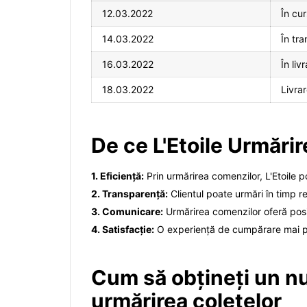
12.03.2022
În cu
14.03.2022
În tra
16.03.2022
În liv
18.03.2022
Livrar
De ce L'Etoile Urmări
1. Eficiență:
Prin urmărirea comenzilor, L'Etoile po
2. Transparență:
Clientul poate urmări în timp re
3. Comunicare:
Urmărirea comenzilor oferă posibi
4. Satisfacție:
O experiență de cumpărare mai plăc
Cum să obțineți un nu
urmărirea coletelor