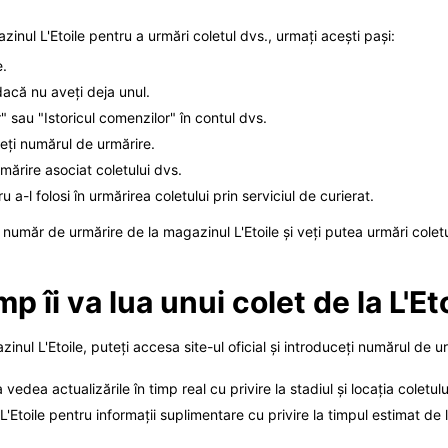
nul L'Etoile pentru a urmări coletul dvs., urmați acești pași:
e.
dacă nu aveți deja unul.
 sau "Istoricul comenzilor" în contul dvs.
eți numărul de urmărire.
rmărire asociat coletului dvs.
a-l folosi în urmărirea coletului prin serviciul de curierat.
număr de urmărire de la magazinul L'Etoile și veți putea urmări coletul
p îi va lua unui colet de la L'E
zinul L'Etoile, puteți accesa site-ul oficial și introduceți numărul de
 vedea actualizările în timp real cu privire la stadiul și locația coletulu
'Etoile pentru informații suplimentare cu privire la timpul estimat de l