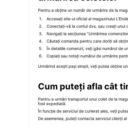
Pentru a obține un număr de urmărire de la magazi
Accesați site-ul oficial al magazinului L'Etoil
Conectați-vă la contul dvs. sau creați unul 
Navigați la secțiunea "Urmărirea comenzilor"
Căutați comanda pentru care doriți să obțin
În detaliile comenzii, veți găsi numărul de u
Copiați sau notați numărul de urmărire pentru 
Urmărind acești pași simpli, veți putea obține un 
Cum puteți afla cât tim
Pentru a urmări transportul unui colet de la maga
fost expediată.
În funcție de serviciul de curierat ales, veți putea
De asemenea, puteți contacta serviciul clienți al L