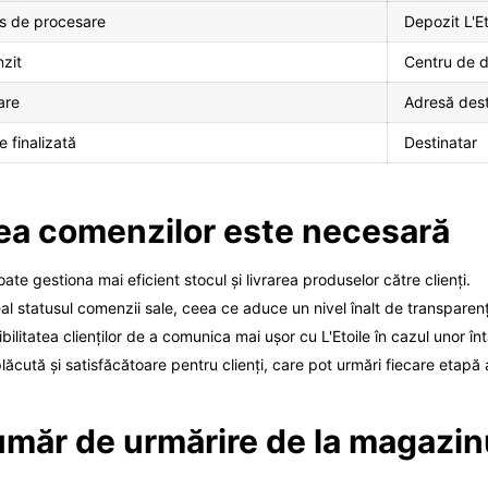
rs de procesare
Depozit L'Et
nzit
Centru de di
rare
Adresă dest
e finalizată
Destinatar
rea comenzilor este necesară
ate gestiona mai eficient stocul și livrarea produselor către clienți.
al statusul comenzii sale, ceea ce aduce un nivel înalt de transparenț
litatea clienților de a comunica mai ușor cu L'Etoile în cazul unor înt
ută și satisfăcătoare pentru clienți, care pot urmări fiecare etapă a
măr de urmărire de la magazinu