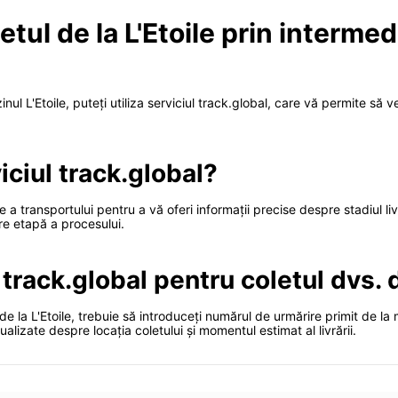
etul de la L'Etoile prin intermed
ul L'Etoile, puteți utiliza serviciul track.global, care vă permite să ver
ciul track.global?
 a transportului pentru a vă oferi informații precise despre stadiul liv
are etapă a procesului.
track.global pentru coletul dvs. d
de la L'Etoile, trebuie să introduceți numărul de urmărire primit de la
ualizate despre locația coletului și momentul estimat al livrării.