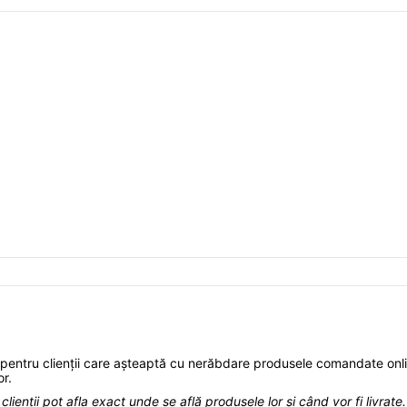
pentru clienții care așteaptă cu nerăbdare produsele comandate onlin
or.
lienții pot afla exact unde se află produsele lor și când vor fi livrate