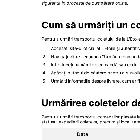
siguranță în procesul de cumpărare online.
Cum să urmăriți un col
Pentru a urmări transportul coletului de la L'Etoil
Accesați site-ul oficial al L'Etoile și autent
Navigați către secțiunea "Urmărire comandă
Introduceți numărul de comandă sau codul d
Apăsați butonul de căutare pentru a vizualiz
Urmăriți informațiile despre livrare, cum ar f
Urmărirea coletelor de
Pentru a urmări transportul comenzilor plasate la 
statusul expedierii coletelor, precum și localizare
Data