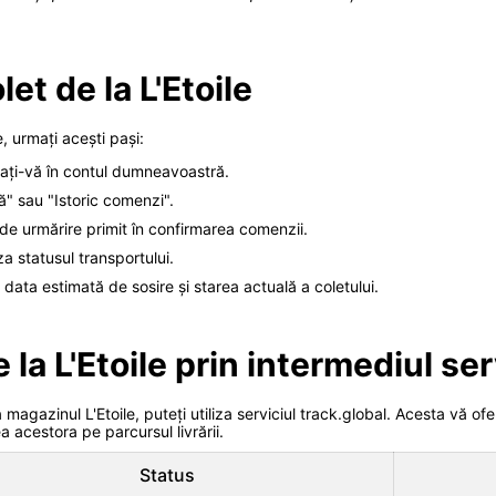
et de la L'Etoile
e, urmați acești pași:
ificați-vă în contul dumneavoastră.
" sau "Istoric comenzi".
e urmărire primit în confirmarea comenzii.
a statusul transportului.
i data estimată de sosire și starea actuală a coletului.
 la L'Etoile prin intermediul ser
magazinul L'Etoile, puteți utiliza serviciul track.global. Acesta vă ofe
a acestora pe parcursul livrării.
Status