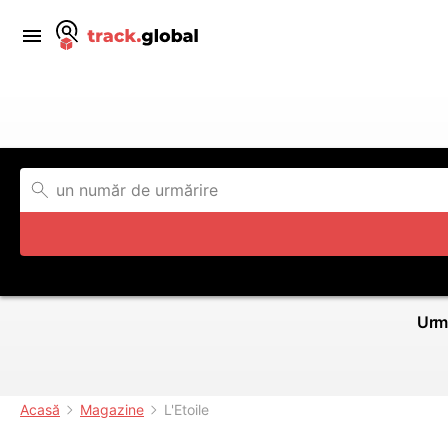
Urmă
Acasă
Magazine
L'Etoile