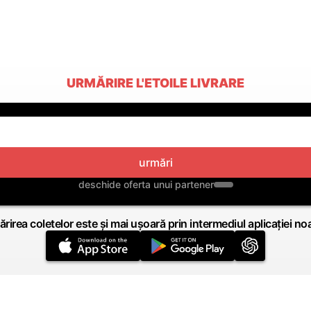
URMĂRIRE L'ETOILE LIVRARE
urmări
deschide oferta unui partener
rirea coletelor este și mai ușoară prin intermediul aplicației no