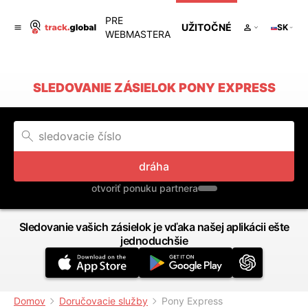
PRE
UŽITOČNÉ
SK
WEBMASTERA
SLEDOVANIE ZÁSIELOK PONY EXPRESS
dráha
otvoriť ponuku partnera
Sledovanie vašich zásielok je vďaka našej aplikácii ešte
jednoduchšie
Domov
Doručovacie služby
Pony Express