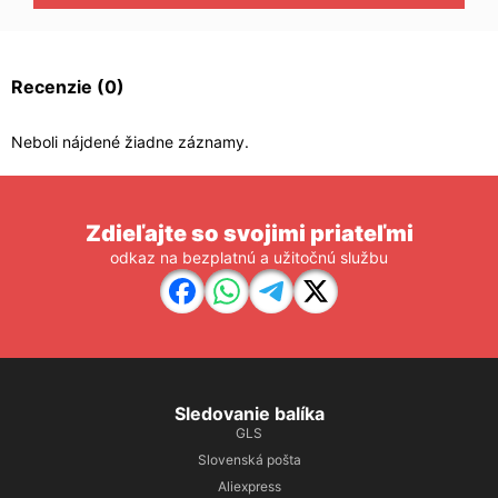
Recenzie
(0)
Neboli nájdené žiadne záznamy.
Zdieľajte so svojimi priateľmi
odkaz na bezplatnú a užitočnú službu
Sledovanie balíka
GLS
Slovenská pošta
Aliexpress