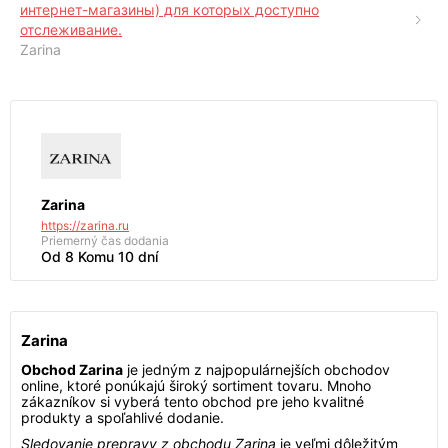
интернет-магазины) для которых доступно
отслеживание.
Zarina
Zarina
https://zarina.ru
Priemerný čas dodania
Od 8 Komu 10 dní
Zarina
Obchod Zarina
je jedným z najpopulárnejších obchodov
online, ktoré ponúkajú široký sortiment tovaru. Mnoho
zákazníkov si vyberá tento obchod pre jeho kvalitné
produkty a spoľahlivé dodanie.
Sledovanie prepravy z obchodu Zarina
je veľmi dôležitým