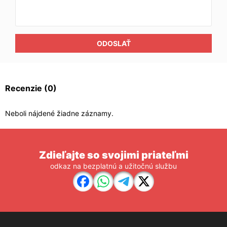
ODOSLAŤ
Recenzie
(0)
Neboli nájdené žiadne záznamy.
Zdieľajte so svojimi priateľmi
odkaz na bezplatnú a užitočnú službu