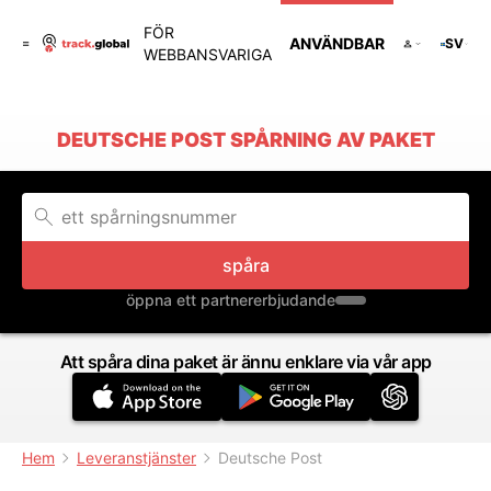
FÖR
ANVÄNDBAR
SV
WEBBANSVARIGA
DEUTSCHE POST SPÅRNING AV PAKET
spåra
öppna ett partnererbjudande
Att spåra dina paket är ännu enklare via vår app
Hem
Leveranstjänster
Deutsche Post