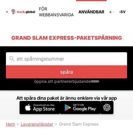
FÖR
ANVÄNDBAR
SV
WEBBANSVARIGA
GRAND SLAM EXPRESS-PAKETSPÅRNING
spåra
öppna ett partnererbjudande
Att spåra dina paket är ännu enklare via vår app
Hem
Leveranstjänster
Grand Slam Express