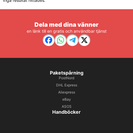
Inga resultat hittades.
Dela med dina vänner
en länk till en gratis och användbar tjänst
Paketspårning
PostNord
DHL Express
Aliexpress
eBay
ASOS
Handböcker