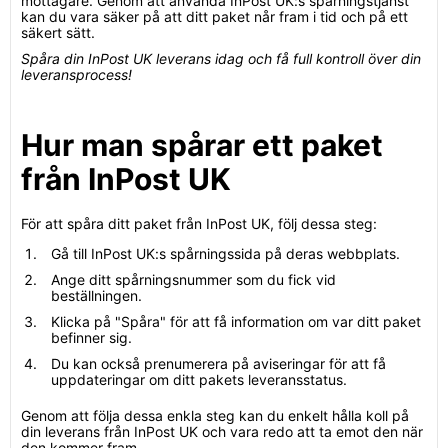
mottagare. Genom att använda InPost UK:s spårningstjänst
kan du vara säker på att ditt paket når fram i tid och på ett
säkert sätt.
Spåra din InPost UK leverans idag och få full kontroll över din
leveransprocess!
Hur man spårar ett paket
från InPost UK
För att spåra ditt paket från InPost UK, följ dessa steg:
Gå till InPost UK:s spårningssida på deras webbplats.
Ange ditt spårningsnummer som du fick vid
beställningen.
Klicka på "Spåra" för att få information om var ditt paket
befinner sig.
Du kan också prenumerera på aviseringar för att få
uppdateringar om ditt pakets leveransstatus.
Genom att följa dessa enkla steg kan du enkelt hålla koll på
din leverans från InPost UK och vara redo att ta emot den när
den kommer fram.