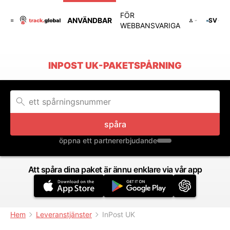
FÖR
ANVÄNDBAR
SV
WEBBANSVARIGA
INPOST UK-PAKETSPÅRNING
spåra
öppna ett partnererbjudande
Att spåra dina paket är ännu enklare via vår app
Hem
Leveranstjänster
InPost UK