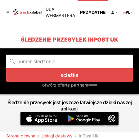
DLA
PRZYDATNE
PL
WEBMASTERA
ŚLEDZENIE PRZESYŁEK INPOST UK
ścieżka
otwórz ofertę partnera
Śledzenie przesyłek jest jeszcze łatwiejsze dzięki naszej
aplikacji
Strona główna
Usługi dostawy
InPost UK