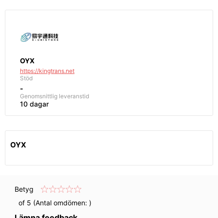
OYX
https://kingtrans.net
Stöd
-
Genomsnittlig
leveranstid
10 dagar
OYX
Betyg
of 5 (Antal omdömen:
)
Lämna feedback