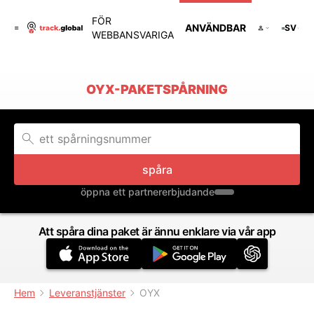
FÖR
ANVÄNDBAR
SV
WEBBANSVARIGA
OYX-PAKETSPÅRNING
spåra
öppna ett partnererbjudande
Att spåra dina paket är ännu enklare via vår app
Hem
Leveranstjänster
OYX