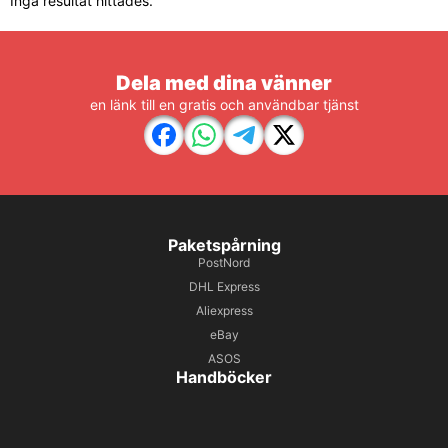
Inga resultat hittades.
Dela med dina vänner
en länk till en gratis och användbar tjänst
Paketspårning
PostNord
DHL Express
Aliexpress
eBay
ASOS
Handböcker