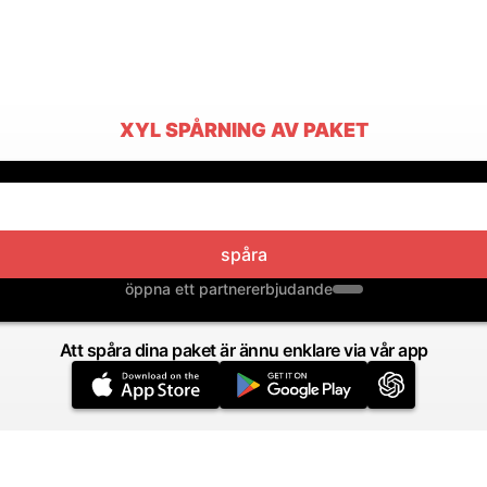
XYL SPÅRNING AV PAKET
spåra
öppna ett partnererbjudande
Att spåra dina paket är ännu enklare via vår app