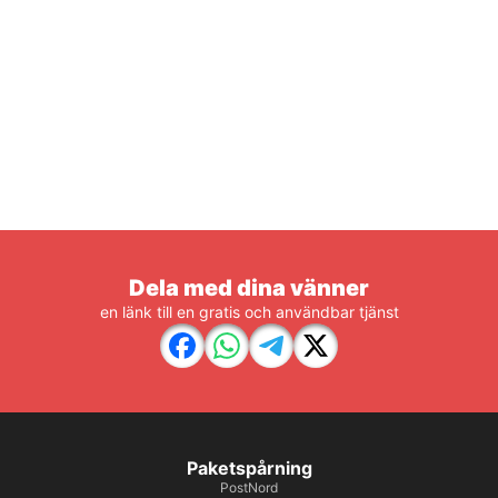
Dela med dina vänner
en länk till en gratis och användbar tjänst
Paketspårning
PostNord