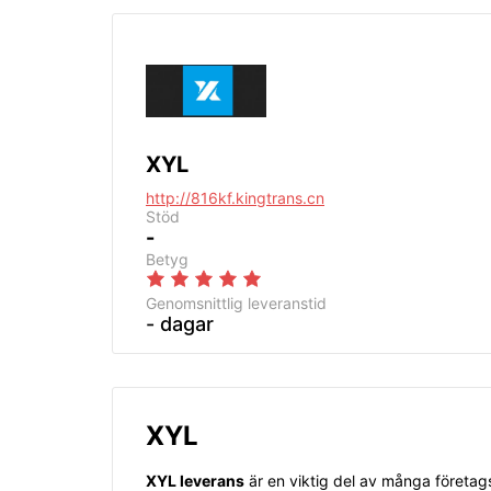
XYL
http://816kf.kingtrans.cn
Stöd
-
Betyg
Genomsnittlig
leveranstid
- dagar
XYL
XYL leverans
är en viktig del av många företags