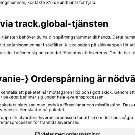
ningsnummer, kontakta XYLs kundtjänst för hjälp.
via track.global-tjänsten
al-tjänsten behöver du ha din spårningsnummer till hands. Detta nummer
 ditt spårningsnummer i sökfältet. Klicka sedan på sökknappen för at
var det befinner sig och när det förväntas att levereras. Om du har 
zvanie-} Orderspårning är nödv
äkerställa att paketet når mottagaren i tid och i gott skick. Genom 
ar paketet befinner sig under hela leveransprocessen.
 om paketets plats kan man undvika förseningar och missförstånd. De
eranser eller skador på paketet.
 upp och utvärdera leveransprocessen för att se om det finns någr
veransprocessen för framtida leveranser.
Fördelar med orderspårning: