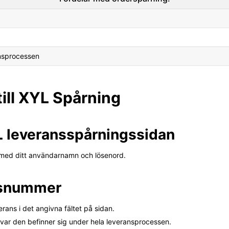
ansprocessen
ill XYL Spårning
L leveransspårningssidan
n med ditt användarnamn och lösenord.
gsnummer
rans i det angivna fältet på sidan.
e var den befinner sig under hela leveransprocessen.