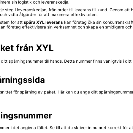
mera sin logistik och leveranskedja.
je steg i leveranskedjan, från order till leverans till kund. Genom att
 och vidta åtgärder för att maximera effektiviteten.
stem för att
spåra XYL leverans
kan företag öka sin konkurrenskraft
kan företag effektivisera sin verksamhet och skapa en smidigare och
aket från XYL
ditt spårningsnummer till hands. Detta nummer finns vanligtvis i ditt b
årningssida
 avsnittet för spårning av paket. Här kan du ange ditt spårningsnumme
rningsnummer
ummer i det angivna fältet. Se till att du skriver in numret korrekt för a