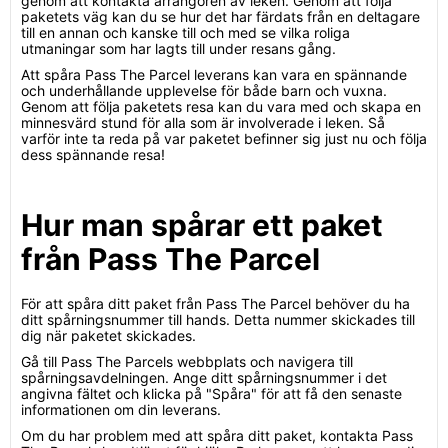
genom att kontakta arrangören av leken. Genom att följa
paketets väg kan du se hur det har färdats från en deltagare
till en annan och kanske till och med se vilka roliga
utmaningar som har lagts till under resans gång.
Att spåra Pass The Parcel leverans kan vara en spännande
och underhållande upplevelse för både barn och vuxna.
Genom att följa paketets resa kan du vara med och skapa en
minnesvärd stund för alla som är involverade i leken. Så
varför inte ta reda på var paketet befinner sig just nu och följa
dess spännande resa!
Hur man spårar ett paket
från Pass The Parcel
För att spåra ditt paket från Pass The Parcel behöver du ha
ditt spårningsnummer till hands. Detta nummer skickades till
dig när paketet skickades.
Gå till Pass The Parcels webbplats och navigera till
spårningsavdelningen. Ange ditt spårningsnummer i det
angivna fältet och klicka på "Spåra" för att få den senaste
informationen om din leverans.
Om du har problem med att spåra ditt paket, kontakta Pass