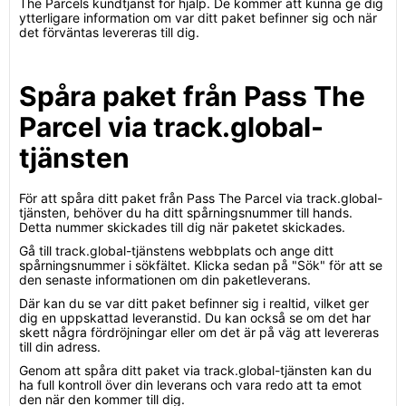
The Parcels kundtjänst för hjälp. De kommer att kunna ge dig
ytterligare information om var ditt paket befinner sig och när
det förväntas levereras till dig.
Spåra paket från Pass The
Parcel via track.global-
tjänsten
För att spåra ditt paket från Pass The Parcel via track.global-
tjänsten, behöver du ha ditt spårningsnummer till hands.
Detta nummer skickades till dig när paketet skickades.
Gå till track.global-tjänstens webbplats och ange ditt
spårningsnummer i sökfältet. Klicka sedan på "Sök" för att se
den senaste informationen om din paketleverans.
Där kan du se var ditt paket befinner sig i realtid, vilket ger
dig en uppskattad leveranstid. Du kan också se om det har
skett några fördröjningar eller om det är på väg att levereras
till din adress.
Genom att spåra ditt paket via track.global-tjänsten kan du
ha full kontroll över din leverans och vara redo att ta emot
den när den kommer till dig.