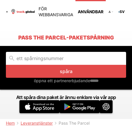
FÖR
ANVÄNDBAR
SV
WEBBANSVARIGA
PASS THE PARCEL-PAKETSPÅRNING
spåra
öppna ett partnererbjudande
Att spåra dina paket är ännu enklare via vår app
Hem
Leveranstjänster
Pass The Parcel