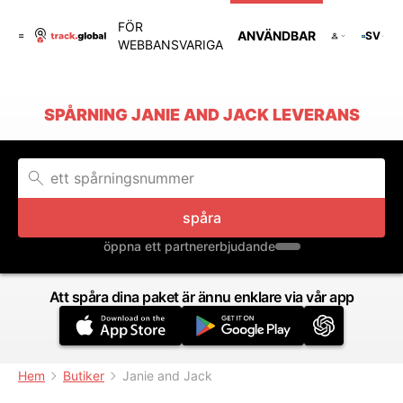
FÖR
ANVÄNDBAR
SV
WEBBANSVARIGA
SPÅRNING JANIE AND JACK LEVERANS
spåra
öppna ett partnererbjudande
Att spåra dina paket är ännu enklare via vår app
Hem
Butiker
Janie and Jack