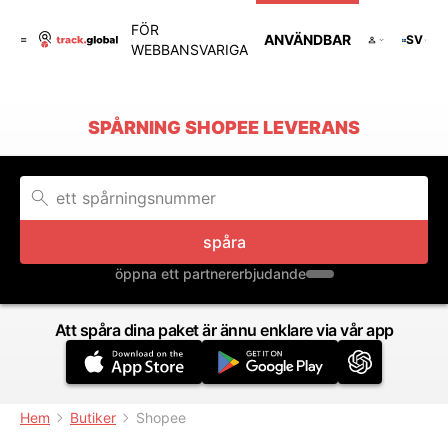
FÖR
ANVÄNDBAR
SV
WEBBANSVARIGA
SPÅRNING SHOPEE LEVERANS
spåra
öppna ett partnererbjudande
Att spåra dina paket är ännu enklare via vår app
Hem
Butiker
Shopee