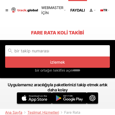
WEBMASTER
FAYDALI
TR
IÇIN
FARE RATA KOLI TAKIBI
izlemek
bir ortağın teklifini açın
Uygulamamız aracılığıyla paketlerinizi takip etmek artık
daha kolay
Ana Sayfa
Teslimat Hizmetleri
Fare Rata