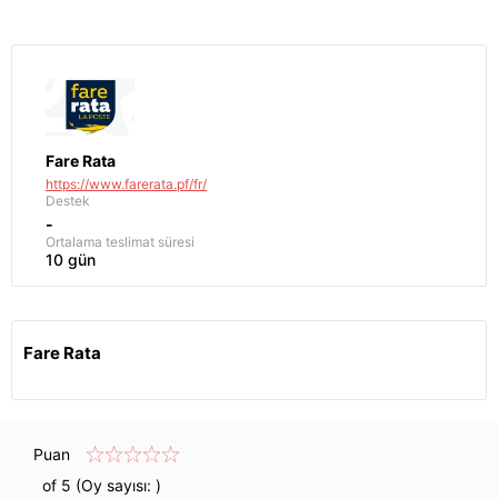
Fare Rata
https://www.farerata.pf/fr/
Destek
-
Ortalama teslimat süresi
10 gün
Fare Rata
Puan
of 5 (Oy sayısı:
)