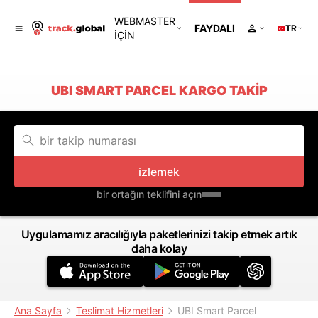
WEBMASTER
FAYDALI
TR
IÇIN
UBI SMART PARCEL KARGO TAKIP
izlemek
bir ortağın teklifini açın
Uygulamamız aracılığıyla paketlerinizi takip etmek artık
daha kolay
Ana Sayfa
Teslimat Hizmetleri
UBI Smart Parcel