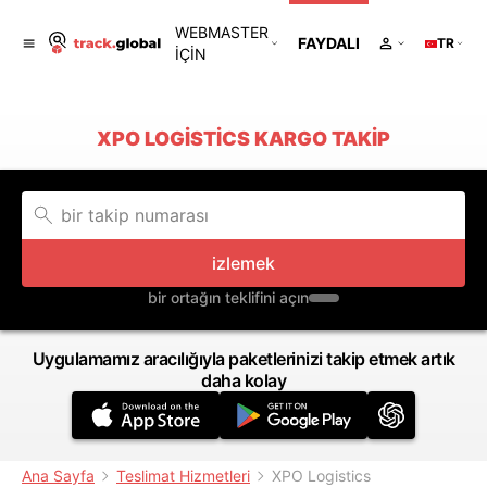
WEBMASTER
FAYDALI
TR
IÇIN
XPO LOGISTICS KARGO TAKIP
izlemek
bir ortağın teklifini açın
Uygulamamız aracılığıyla paketlerinizi takip etmek artık
daha kolay
Ana Sayfa
Teslimat Hizmetleri
XPO Logistics