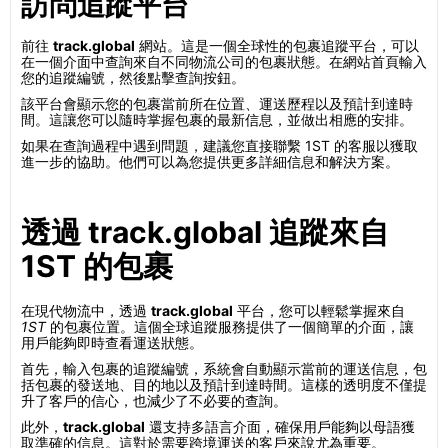
訪問追蹤平台
前往
track.global
網站。這是一個全球性的包裹追蹤平台，可以
在一個介面中查詢來自不同物流公司的包裹狀態。在網站首頁輸入
您的追蹤編號，然後點擊查詢按鈕。
該平台會顯示您的包裹當前所在位置、運送歷程以及預計到達時
間。這讓您可以隨時掌握包裹的最新信息，並做出相應的安排。
如果在查詢過程中遇到問題，建議您直接聯繫 1ST 的客服以獲取
進一步的協助。他們可以為您提供更多詳細信息和解決方案。
透過 track.global 追蹤來自
1ST 的包裹
在現代物流中，透過
track.global
平台，您可以輕鬆掌握來自
1ST
的包裹位置。這個全球追蹤服務提供了一個簡單的介面，讓
用戶能夠即時查看運送狀態。
首先，輸入包裹的追蹤編號，系統會自動顯示當前的運送信息，包
括包裹的發送地、目的地以及預計到達時間。這樣的透明度不僅提
升了客戶的信心，也減少了不必要的查詢。
此外，
track.global
還支持多語言介面，確保用戶能夠以母語獲
取準確的信息。這對於需要跨境運送的客戶來說尤為重要。