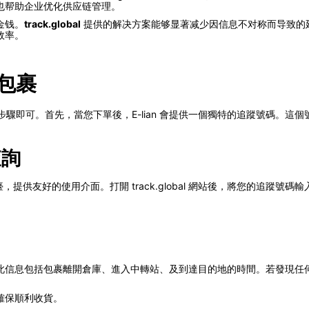
也帮助企业优化供应链管理。
金钱。
track.global
提供的解决方案能够显著减少因信息不对称而导致的
效率。
的包裹
單的步驟即可。首先，當您下單後，E-lian 會提供一個獨特的追蹤號碼。
查詢
詢的平臺，提供友好的使用介面。打開 track.global 網站後，將您的追
信息包括包裹離開倉庫、進入中轉站、及到達目的地的時間。若發現任何異常
確保順利收貨。