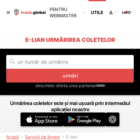
PENTRU
UTILE
RO
WEBMASTER
E-LIAN URMĂRIREA COLETELOR
urmări
deschide oferta unui partener
Urmărirea coletelor este și mai ușoară prin intermediul
aplicației noastre
Acasă
Servicii de livrare
E-lian