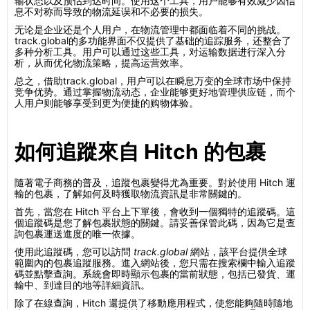
输状态以及预估到达时间。使用这个工具，用户能够有效减少因信
息不对称而导致的物流延误和不必要的损失。
无论是企业还是个人用户，在物流管理中都面临着不同的挑战。
track.global的多功能界面不仅提供了基础的追踪服务，还整合了
多种分析工具。用户可以通过这些工具，对运输数据进行深入分
析，从而优化物流策略，提高运营效率。
总之，借助track.global，用户可以在瞬息万变的全球市场中保持
竞争优势。通过掌握物流动态，企业能够更好地管理供应链，而个
人用户则能够享受到更为便捷的购物体验。
如何追蹤來自 Hitch 的包裹
隨著電子商務的普及，追蹤包裹變得尤為重要。對於使用 Hitch 運
輸的包裹，了解如何及時獲取物流資訊是非常關鍵的。
首先，當您在 Hitch 平台上下單後，會收到一個獨特的追蹤碼。這
個追蹤碼是您了解包裹狀態的關鍵。請妥善保管此碼，因為它是查
詢包裹運送進度的唯一依據。
使用此追蹤碼，您可以訪問
track.global
網站，該平台提供全球
範圍內的包裹追蹤服務。進入網站後，您只需在搜索欄中輸入追蹤
碼並點擊查詢。系統會即時顯示包裹的當前狀態，包括已發貨、運
輸中、到達目的地等詳細資訊。
除了在線查詢，Hitch 還提供了移動應用程式，使您能夠隨時隨地