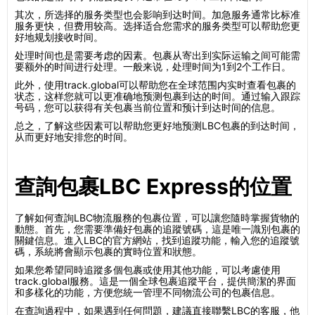
其次，所选择的服务类型也会影响到达时间。加急服务通常比标准
服务更快，但费用较高。选择适合您需求的服务类型可以帮助您更
好地规划接收时间。
处理时间也是需要考虑的因素。包裹从寄出到实际运输之间可能需
要额外的时间进行处理。一般来说，处理时间为1到2个工作日。
此外，使用track.global可以帮助您在全球范围内实时查看包裹的
状态，这样您就可以更准确地预测包裹到达的时间。通过输入跟踪
号码，您可以获得有关包裹当前位置和预计到达时间的信息。
总之，了解这些因素可以帮助您更好地预测LBC包裹的到达时间，
从而更好地安排您的时间。
查詢包裹LBC Express的位置
了解如何查詢LBC物流服務的包裹位置，可以讓您隨時掌握貨物的
動態。首先，您需要準備好包裹的追蹤號碼，這是唯一識別包裹的
關鍵信息。進入LBC的官方網站，找到追蹤功能，輸入您的追蹤號
碼，系統將會顯示包裹的實時位置和狀態。
如果您希望同時追蹤多個包裹或使用其他功能，可以考慮使用
track.global服務。這是一個全球包裹追蹤平台，提供簡潔的界面
和多樣化的功能，方便您統一管理不同物流公司的包裹信息。
在查詢過程中，如果遇到任何問題，建議直接聯繫LBC的客服，他