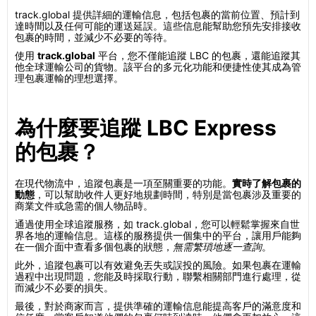
track.global 提供詳細的運輸信息，包括包裹的當前位置、預計到
達時間以及任何可能的運送延誤。這些信息能幫助您預先安排接收
包裹的時間，並減少不必要的等待。
使用
track.global
平台，您不僅能追蹤 LBC 的包裹，還能追蹤其
他全球運輸公司的貨物。該平台的多元化功能和便捷性使其成為管
理包裹運輸的理想選擇。
為什麼要追蹤 LBC Express
的包裹？
在現代物流中，追蹤包裹是一項至關重要的功能。
實時了解包裹的
動態
，可以幫助收件人更好地規劃時間，特別是當包裹涉及重要的
商業文件或急需的個人物品時。
通過使用全球追蹤服務，如 track.global，您可以輕鬆掌握來自世
界各地的運輸信息。這樣的服務提供一個集中的平台，讓用戶能夠
在一個介面中查看多個包裹的狀態，
無需繁瑣地逐一查詢
。
此外，追蹤包裹可以有效避免丟失或誤投的風險。如果包裹在運輸
過程中出現問題，您能及時採取行動，聯繫相關部門進行處理，從
而減少不必要的損失。
最後，對於商家而言，提供準確的運輸信息能提高客戶的滿意度和