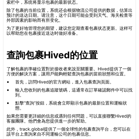
索栏中，系统将显示包裹的最新状态。
除了包裹的当前位置，系统还会根据物流公司提供的数据，估算出
预计的送达日期。请注意，这个日期可能会受到天气、海关检查等
外部因素的影响而有所变化。
为了更好地管理您的期望，建议您定期查看包裹状态更新。这样可
以帮助您在包裹接近送达时做好准备。
查詢包裹Hived的位置
了解包裹的準確位置對於接收者來說至關重要。Hived提供了一個
方便的解決方案，讓用戶能夠輕鬆查詢包裹的當前狀態和位置。
首先，訪問Hived的官方網站，進入包裹查詢頁面。
輸入您收到的包裹追蹤號碼，這通常在訂單確認郵件中可以找
到。
點擊“查詢”按鈕，系統會立即顯示包裹的最新位置和運輸狀
態。
如果您需要更詳細的信息或遇到任何問題，可以直接聯繫Hived的
客服團隊。他們會為您提供進一步的幫助。
此外，track.global提供了一個全球性的包裹查詢平台，您可以在
該平台上查詢來自不同運輸公司的包裹信息。