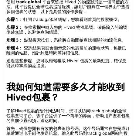
使用
track.global
平台來監控 Hived 的物流狀態是一個簡便的方
法。此平台提供全球包裹追蹤服務，讓用戶能夠在一個界面中查看
多個包裹的狀態。以下是具體的操作步驟：
步驟 1：
打開
track.global
網站，您將看到首頁的搜索欄位。
步驟 2：
在搜索欄中輸入您的 Hived 物流單號。確保輸入的編號
準確無誤，以避免查詢錯誤。
步驟 3：
點擊搜索按鈕，系統將自動開始查找相關的物流信息。
步驟 4：
查詢結果頁面會顯示您的包裹當前的運輸狀態，包括已
離開的站點、預計到達時間等詳細信息。
透過這些步驟，您可以輕鬆獲取 Hived 包裹的最新動態，確保您
能及時掌握物流進度。
我如何知道需要多久才能收到
Hived包裹？
了解Hived包裹的预计到达时间，您可以访问track.global的全球
包裹查询平台。该平台提供了一个简单的界面，帮助用户查看包裹
的当前位置和预计送达时间。
首先，确保您拥有有效的包裹追踪号码。这个号码通常在您完成订
单后通过电子邮件发送给您。输入此号码到track.global网站的搜