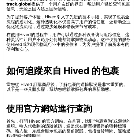
track.global
提供了一个用户友好的界面，帮助用户轻松查询包裹
信息，无论是国内还是国际运输。
为了提升客户体验，Hived引入了先进的技术手段，实现了包裹全
流程的透明化。这种透明化不仅提高了用户的信任度，还帮助企业
优化物流流程，通过减少延误和错误来节省成本。
在使用Hived的过程中，用户可以通过多种设备访问追踪信息，这
种灵活性让用户不论身处何地都能掌握物流动态。这种便捷的服务
使Hived成为现代物流行业中的佼佼者，为客户提供了前所未有的
便利和安心。
如何追蹤來自 Hived 的包裹
當您從 Hived 訂購商品後，了解包裹的運輸狀況是非常重要的。
以下是一些具體步驟，幫助您輕鬆掌握包裹的最新動態。
使用官方網站進行查詢
首先，打開 Hived 的官方網站。在首頁，找到“包裹查詢”或類似的
選項。輸入您收到的追蹤號碼，這是您在購買後獲得的獨特標識
碼。輸入後，系統會顯示包裹的當前狀態，包括發貨時間、運輸過
程和預計到達時間。