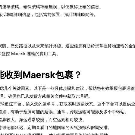
提供的運單號碼。確保號碼準確無誤，以便獲得正確的信息。
顯示運輸詳細信息，包括當前位置、預計到達時間等。
狀態、歷史路徑以及未來預計路線。這些信息有助於您掌握貨物運輸的全
和監控 Maersk 運輸的實用工具。
收到Maersk包裹？
要考虑几个关键因素。以下是一些具体步骤和建议，帮助您有效掌握包裹运
运单号。确保您已从发货方或相关文件中获取此号码。
obal等全球追踪平台，输入您的运单号，获取实时运输状态。这个平台可以提
留点，有助于预测可能的延误。通常，跨境运输可能涉及多个中转站。
差异较大。海运通常较慢，而空运则相对较快。
导致运输延迟。定期查看目的地国家的天气预报和假期安排。