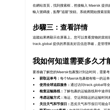
在網站首頁，找到搜索框，然後輸入 Maersk 
輸入號碼後，點擊“追蹤”按鈕。系統將開始搜索並
步驟三：查看詳情
追蹤結果將顯示在屏幕上。您可以查看貨物的當前
track.global 提供的界面友好且信息準確，是管理
我如何知道需要多久才能
要准确了解您的Maersk包裹预计到达时间，需
获取运单号：
每个Maersk包裹都有唯一的
使用全球追踪服务：
通过访问track.gl
检查运输路线：
了解包裹的运输路线和中途停
考虑运输方式：
海运、空运和陆运的运输时间
关注天气和节假日：
恶劣天气和节假日可能会