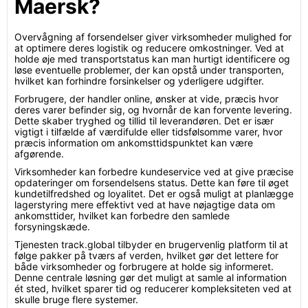
Maersk?
Overvågning af forsendelser giver virksomheder mulighed for
at optimere deres logistik og reducere omkostninger. Ved at
holde øje med transportstatus kan man hurtigt identificere og
løse eventuelle problemer, der kan opstå under transporten,
hvilket kan forhindre forsinkelser og yderligere udgifter.
Forbrugere, der handler online, ønsker at vide, præcis hvor
deres varer befinder sig, og hvornår de kan forvente levering.
Dette skaber tryghed og tillid til leverandøren. Det er især
vigtigt i tilfælde af værdifulde eller tidsfølsomme varer, hvor
præcis information om ankomsttidspunktet kan være
afgørende.
Virksomheder kan forbedre kundeservice ved at give præcise
opdateringer om forsendelsens status. Dette kan føre til øget
kundetilfredshed og loyalitet. Det er også muligt at planlægge
lagerstyring mere effektivt ved at have nøjagtige data om
ankomsttider, hvilket kan forbedre den samlede
forsyningskæde.
Tjenesten track.global tilbyder en brugervenlig platform til at
følge pakker på tværs af verden, hvilket gør det lettere for
både virksomheder og forbrugere at holde sig informeret.
Denne centrale løsning gør det muligt at samle al information
ét sted, hvilket sparer tid og reducerer kompleksiteten ved at
skulle bruge flere systemer.