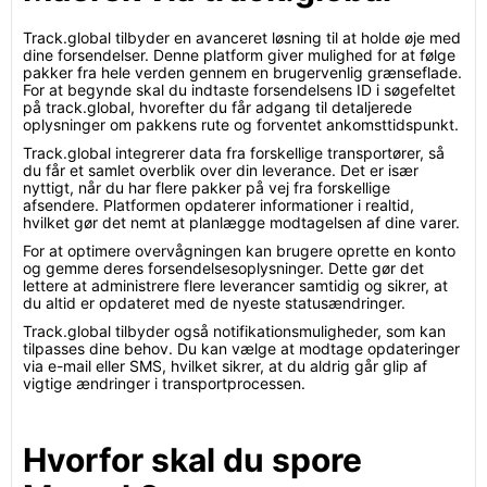
Track.global tilbyder en avanceret løsning til at holde øje med
dine forsendelser. Denne platform giver mulighed for at følge
pakker fra hele verden gennem en brugervenlig grænseflade.
For at begynde skal du indtaste forsendelsens ID i søgefeltet
på track.global, hvorefter du får adgang til detaljerede
oplysninger om pakkens rute og forventet ankomsttidspunkt.
Track.global integrerer data fra forskellige transportører, så
du får et samlet overblik over din leverance. Det er især
nyttigt, når du har flere pakker på vej fra forskellige
afsendere. Platformen opdaterer informationer i realtid,
hvilket gør det nemt at planlægge modtagelsen af dine varer.
For at optimere overvågningen kan brugere oprette en konto
og gemme deres forsendelsesoplysninger. Dette gør det
lettere at administrere flere leverancer samtidig og sikrer, at
du altid er opdateret med de nyeste statusændringer.
Track.global tilbyder også notifikationsmuligheder, som kan
tilpasses dine behov. Du kan vælge at modtage opdateringer
via e-mail eller SMS, hvilket sikrer, at du aldrig går glip af
vigtige ændringer i transportprocessen.
Hvorfor skal du spore