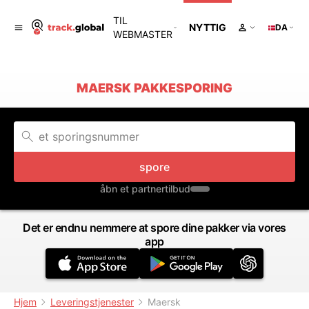
TIL
NYTTIG
DA
WEBMASTER
MAERSK PAKKESPORING
spore
åbn et partnertilbud
Det er endnu nemmere at spore dine pakker via vores
app
Hjem
Leveringstjenester
Maersk