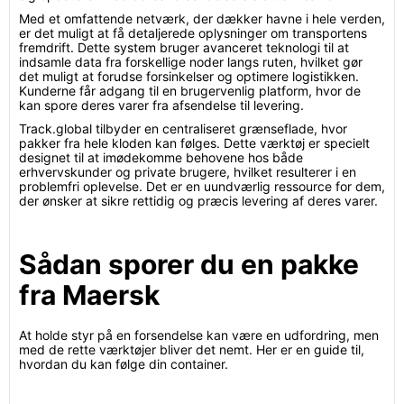
Med et omfattende netværk, der dækker havne i hele verden,
er det muligt at få detaljerede oplysninger om transportens
fremdrift. Dette system bruger avanceret teknologi til at
indsamle data fra forskellige noder langs ruten, hvilket gør
det muligt at forudse forsinkelser og optimere logistikken.
Kunderne får adgang til en brugervenlig platform, hvor de
kan spore deres varer fra afsendelse til levering.
Track.global tilbyder en centraliseret grænseflade, hvor
pakker fra hele kloden kan følges. Dette værktøj er specielt
designet til at imødekomme behovene hos både
erhvervskunder og private brugere, hvilket resulterer i en
problemfri oplevelse. Det er en uundværlig ressource for dem,
der ønsker at sikre rettidig og præcis levering af deres varer.
Sådan sporer du en pakke
fra Maersk
At holde styr på en forsendelse kan være en udfordring, men
med de rette værktøjer bliver det nemt. Her er en guide til,
hvordan du kan følge din container.