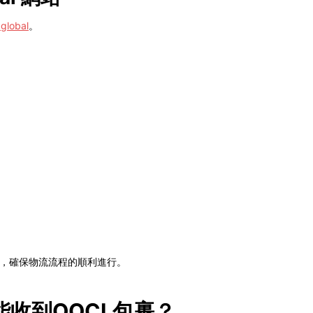
.global
。
。
態，確保物流流程的順利進行。
收到OOCL包裹？