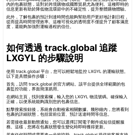
內的包裹狀態，這對於跨境購物或國際貿易尤為便利。這種即時的
信息更新有助於降低物流環節中的不確定性，提升整體購物體驗。
此外，了解包裹的預計到達時間也能夠幫助用戶更好地計劃日程，
從而提高時間管理效率。這種可視化的透明度不僅提升了顧客滿意
度，還能夠加強對運輸過程的信任。
如何透過 track.global 追蹤
LXGYL 的步驟說明
使用 track.global 平台，您可以輕鬆地監控 LXGYL 的運輸狀態。
以下是具體操作步驟：
首先，訪問 track.global 的官方網站。該平台提供全球範圍的包
裹監控功能，界面簡潔易用。
在網站主頁，找到搜索欄，輸入您的 LXGYL 物流號碼。確保輸入
正確，以便系統能夠識別您的包裹信息。
點擊搜索按鈕後，系統會自動檢索相關數據。幾秒鐘內，您將看到
包裹的詳細狀態，包括當前位置、預計送達時間等信息。
若需接收最新動態通知，您可以選擇訂閱電子郵件或短信提醒服
務。這樣，您將在包裹狀態發生變化時即時獲得更新。
若有任何疑問或需要進一步的協助，track.global 提供的客服支持