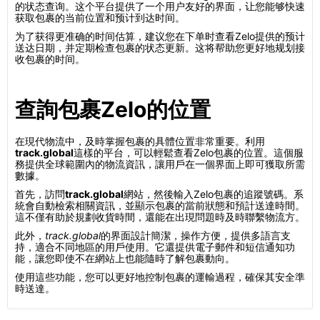
的状态查询。这个平台提供了一个用户友好的界面，让您能够快速
获取包裹的当前位置和预计到达时间。
为了获得更准确的时间估算，建议您在下单时查看Zelo提供的预计
送达日期，并定期检查包裹的状态更新。这将帮助您更好地规划接
收包裹的时间。
查詢包裹Zelo的位置
在現代物流中，及時掌握包裹的具體位置非常重要。利用
track.global
這樣的平台，可以輕鬆查看Zelo包裹的位置。這個服
務提供全球範圍內的物流資訊，讓用戶在一個界面上即可獲取所需
數據。
首先，訪問
track.global
網站，然後輸入Zelo包裹的追蹤號碼。系
統會自動檢索相關資訊，並顯示包裹的當前狀態和預計送達時間。
這不僅有助於規劃收貨時間，還能在出現問題時及時聯繫物流方。
此外，
track.global
的界面設計簡潔，操作方便，提供多語言支
持，適合不同地區的用戶使用。它還提供電子郵件和短信通知功
能，讓您即使不在網站上也能隨時了解包裹動向。
使用這些功能，您可以更好地控制包裹的運輸過程，確保其安全準
時送達。