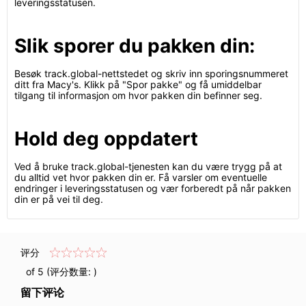
leveringsstatusen.
Slik sporer du pakken din:
Besøk track.global-nettstedet og skriv inn sporingsnummeret
ditt fra Macy's. Klikk på "Spor pakke" og få umiddelbar
tilgang til informasjon om hvor pakken din befinner seg.
Hold deg oppdatert
Ved å bruke track.global-tjenesten kan du være trygg på at
du alltid vet hvor pakken din er. Få varsler om eventuelle
endringer i leveringsstatusen og vær forberedt på når pakken
din er på vei til deg.
评分
of 5 (评分数量:
)
留下评论