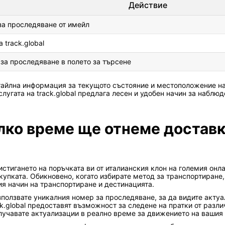
Действие
за проследяване от имейл
 track.global
за проследяване в полето за търсене
тайлна информация за текущото състояние и местоположение на
лугата на track.global предлага лесен и удобен начин за наблюд
лко време ще отнеме доставк
стигането на поръчката ви от италианския клон на големия онл
купката. Обикновено, когато избирате метод за транспортиране
ия начин на транспортиране и дестинацията.
зползвате уникалния номер за проследяване, за да видите акту
k.global предоставят възможност за следене на пратки от разли
лучавате актуализации в реално време за движението на вашия 