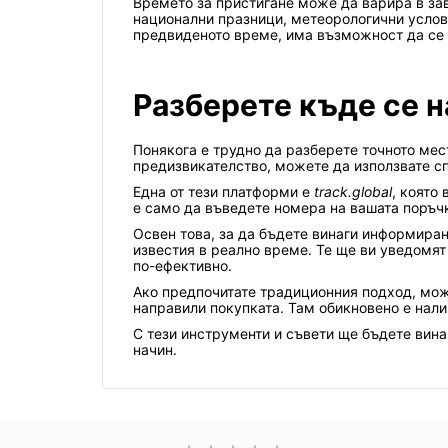
Времето за пристигане може да варира в зав
национални празници, метеорологични услов
предвиденото време, има възможност да се 
Разберете къде се н
Понякога е трудно да разберете точното мест
предизвикателство, можете да използвате с
Една от тези платформи е
track.global
, която
е само да въведете номера на вашата поръч
Освен това, за да бъдете винаги информиран
известия в реално време. Те ще ви уведомят
по-ефективно.
Ако предпочитате традиционния подход, може
направили покупката. Там обикновено е нал
С тези инструменти и съвети ще бъдете вин
начин.