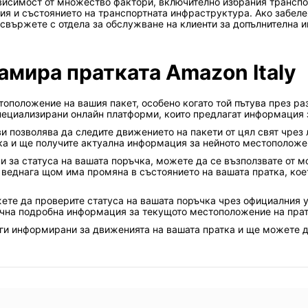
исимост от множество фактори, включително избрания транспорт
ия и състоянието на транспортната инфраструктура. Ако забеле
свържете с отдела за обслужване на клиенти за допълнителна 
амира пратката Amazon Italy
оположение на вашия пакет, особено когато той пътува през раз
пециализирани онлайн платформи, които предлагат информация з
 ви позволява да следите движението на пакети от цял свят чрез
ка и ще получите актуална информация за нейното местоположен
и за статуса на вашата поръчка, можете да се възползвате от 
 веднага щом има промяна в състоянието на вашата пратка, кое
те да проверите статуса на вашата поръчка чрез официалния у
ична подробна информация за текущото местоположение на пратк
аги информирани за движенията на вашата пратка и ще можете д