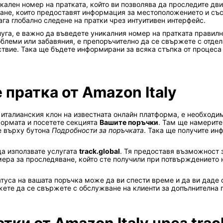
икален номер на пратката, който ви позволява да проследите д
ане, които предоставят информация за местоположението и съст
ага глобално следене на пратки чрез интуитивен интерфейс.
луга, е важно да въведете уникалния номер на пратката правилн
облеми или забавяния, е препоръчително да се свържете с отдел
твие. Така ще бъдете информирани за всяка стъпка от процеса
 пратка от Amazon Italy
 италианския клон на известната онлайн платформа, е необходим
формата и посетете секцията
Вашите поръчки
. Там ще намерите
те върху бутона
Подробности за поръчката
. Така ще получите и
да използвате услугата
track.global
. Тя предоставя възможност 
ера за проследяване, който сте получили при потвърждението н
атуса на вашата поръчка може да ви спести време и да ви даде 
жете да се свържете с обслужване на клиенти за допълнителна