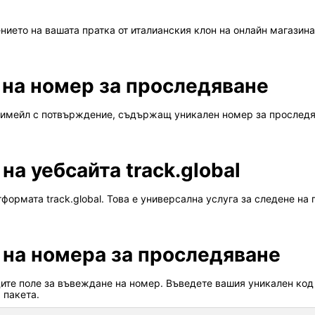
ето на вашата пратка от италианския клон на онлайн магазина, 
 на номер за проследяване
 имейл с потвърждение, съдържащ уникален номер за проследява
а уебсайта track.global
ормата track.global. Това е универсална услуга за следене на 
 на номера за проследяване
дите поле за въвеждане на номер. Въведете вашия уникален код 
 пакета.