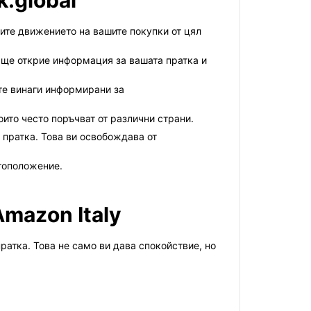
k.global
дите движението на вашите покупки от цял
 ще открие информация за вашата пратка и
сте винаги информирани за
оито често поръчват от различни страни.
 пратка. Това ви освобождава от
стоположение.
mazon Italy
ратка. Това не само ви дава спокойствие, но