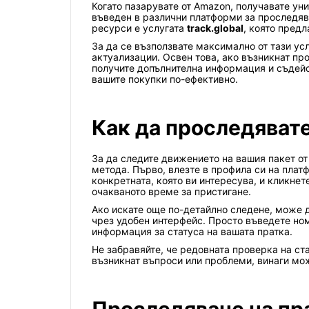
Когато пазарувате от Amazon, получавате ун
въведен в различни платформи за проследяв
ресурси е услугата
track.global
, която предл
За да се възползвате максимално от тази ус
актуализации. Освен това, ако възникнат пр
получите допълнителна информация и съдейс
вашите покупки по-ефективно.
Как да проследявате
За да следите движението на вашия пакет от
метода. Първо, влезте в профила си на плат
конкретната, която ви интересува, и кликне
очакваното време за пристигане.
Ако искате още по-детайлно следене, може 
чрез удобен интерфейс. Просто въведете ном
информация за статуса на вашата пратка.
Не забравяйте, че редовната проверка на ст
възникнат въпроси или проблеми, винаги мо