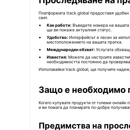
Проследяване на прат
Платформата track.global предоставя удобен
свят.
Как работи:
Въведете номера на вашата 
ще ви покаже актуалния статус.
Удобство:
Интерфейсът е лесен за изпол
местоположението на вашата пратка.
Международен обхват:
Услугата обхваща
Известия:
Можете да настроите известия,
необходимостта постоянно да проверява
Използвайки track.global, ще получите наде
Защо е необходимо п
Когато купувате продукти от големи онлайн 
и ви помага да планирате по-добре получава
Предимства на просл