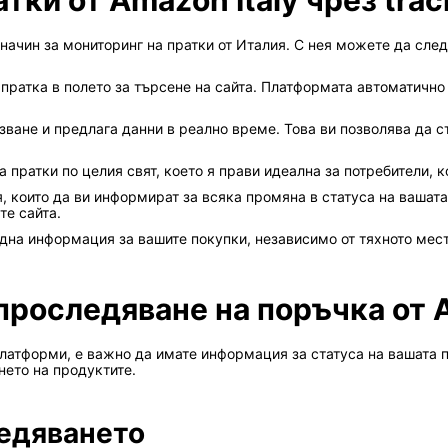
ки от Amazon Italy чрез trac
 начин за мониторинг на пратки от Италия. С нея можете да сле
пратка в полето за търсене на сайта. Платформата автоматично
зване и предлага данни в реално време. Това ви позволява да 
 пратки по целия свят, което я прави идеална за потребители, к
 които да ви информират за всяка промяна в статуса на вашата
те сайта.
ждна информация за вашите покупки, независимо от тяхното ме
роследяване на поръчка от A
платформи, е важно да имате информация за статуса на вашата п
нето на продуктите.
едяването