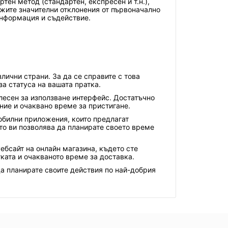
ен метод (стандартен, експресен и т.н.),
жите значителни отклонения от първоначално
информация и съдействие.
лични страни. За да се справите с това
а статуса на вашата пратка.
 лесен за използване интерфейс. Достатъчно
ие и очаквано време за пристигане.
мобилни приложения, които предлагат
то ви позволява да планирате своето време
ебсайт на онлайн магазина, където сте
ата и очакваното време за доставка.
а планирате своите действия по най-добрия