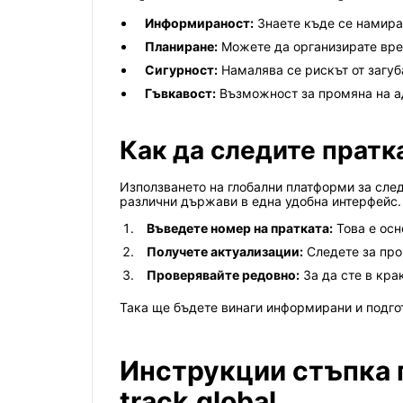
Информираност:
Знаете къде се намира
Планиране:
Можете да организирате вре
Сигурност:
Намалява се рискът от загуб
Гъвкавост:
Възможност за промяна на ад
Как да следите пратк
Използването на глобални платформи за следе
различни държави в една удобна интерфейс. 
Въведете номер на пратката:
Това е осн
Получете актуализации:
Следете за про
Проверявайте редовно:
За да сте в кра
Така ще бъдете винаги информирани и подгот
Инструкции стъпка п
track.global