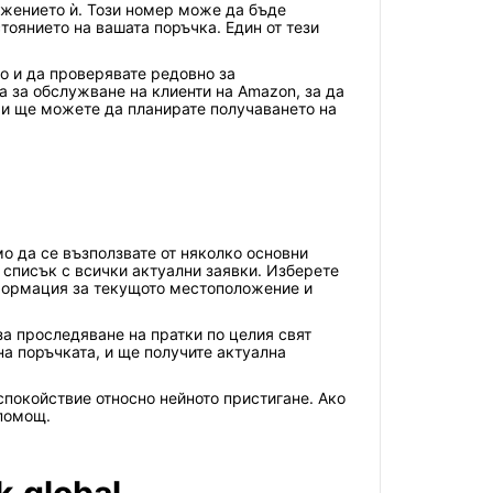
вижението ѝ. Този номер може да бъде
оянието на вашата поръчка. Един от тези
о и да проверявате редовно за
а за обслужване на клиенти на Amazon, за да
 и ще можете да планирате получаването на
о да се възползвате от няколко основни
 списък с всички актуални заявки. Изберете
нформация за текущото местоположение и
за проследяване на пратки по целия свят
а поръчката, и ще получите актуална
спокойствие относно нейното пристигане. Ако
 помощ.