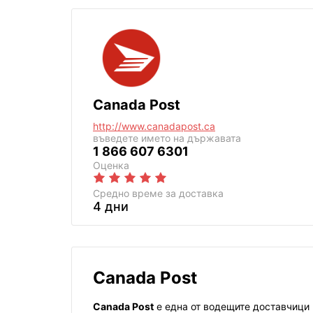
Canada Post
http://www.canadapost.ca
въведете името на държавата
1 866 607 6301
Оценка
Средно време за доставка
4 дни
Canada Post
Canada Post
е една от водещите доставчици н