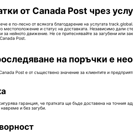
ки от Canada Post чрез услуг
ече е по-лесно от всякога благодарение на услугата track.globa
 местоположение и статус на доставката. Независимо дали сте и
за нейното движение. Не се притеснявайте за загубени или закъс
Canada Post.
роследяване на поръчки е не
anada Post е от съществено значение за клиентите и предприяти
ка
игурява гаранция, че пратката ще бъде доставена на точния адр
 навреме и без загуби.
оворност