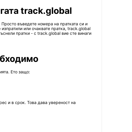
ата track.global
l. Просто въведете номера на пратката си и
зпратили или очаквате пратка, track.global
нели пратки - с track.global вие сте винаги
обходимо
ята. Ето защо:
ес и в срок. Това дава увереност на