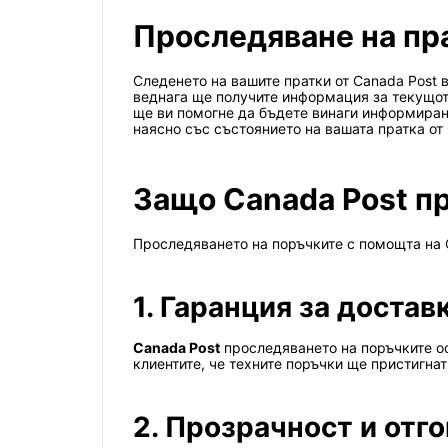
Проследяване на прат
Следенето на вашите пратки от Canada Post в
веднага ще получите информация за текущото
ще ви помогне да бъдете винаги информирани 
наясно със състоянието на вашата пратка от 
Защо Canada Post п
Проследяването на поръчките с помощта на C
1. Гаранция за достав
Canada Post
проследяването на поръчките ос
клиентите, че техните поръчки ще пристигнат
2. Прозрачност и отг