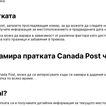
вка.
тката
Post, запазете проследяващия номер, за да можете да следите 
олучите информация за местоположението и предвидената дата н
 може да варира в зависимост от различни фактори като дести
 като празници и забавяния в превоза.
амира пратката Canada Post 
nada Post, може да се интересувате къде се намира в дадения м
тка по всяко време.
al?
ратката си и получавате детайлна информация за текущото мест