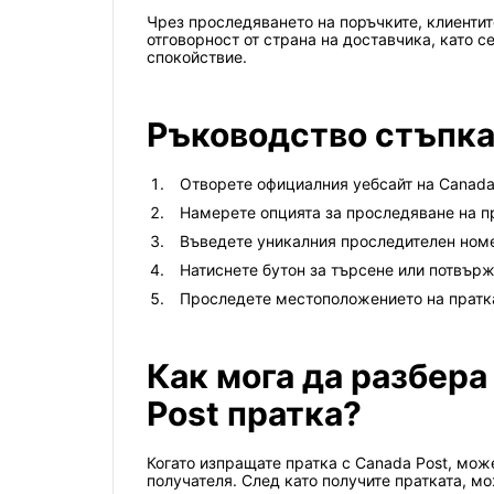
Чрез проследяването на поръчките, клиентит
отговорност от страна на доставчика, като с
спокойствие.
Ръководство стъпка
Отворете официалния уебсайт на Canada
Намерете опцията за проследяване на п
Въведете уникалния проследителен номе
Натиснете бутон за търсене или потвър
Проследете местоположението на пратка
Как мога да разбера
Post пратка?
Когато изпращате пратка с Canada Post, мож
получателя. След като получите пратката, м