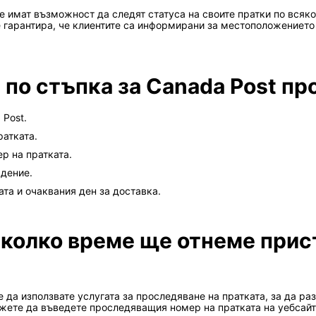
е имат възможност да следят статуса на своите пратки по всяк
е гарантира, че клиентите са информирани за местоположението 
 по стъпка за Canada Post п
 Post.
ратката.
р на пратката.
ждение.
та и очаквания ден за доставка.
 колко време ще отнеме прис
е да използвате услугата за проследяване на пратката, за да ра
ожете да въведете проследяващия номер на пратката на уебсайта