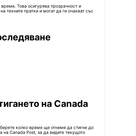
о време. Това осигурява прозрачност и
на техните пратки и могат да ги очакват със
роследяване
тигането на Canada
зберете колко време ще отнеме да стигне до
 на Canada Post, за да видите текущото