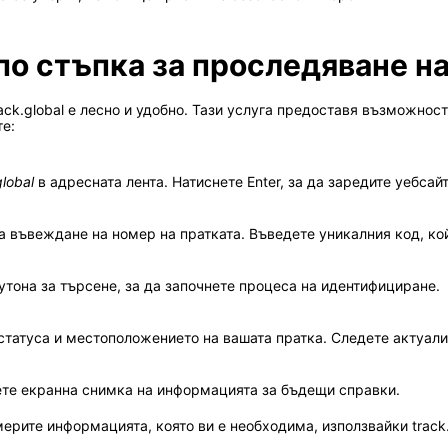
о стъпка за проследяване на 
ck.global е лесно и удобно. Тази услуга предоставя възможност
те:
global
в адресната лента. Натиснете Enter, за да заредите уебсайт
а въвеждане на номер на пратката. Въведете уникалния код, кой
утона за търсене, за да започнете процеса на идентифициране.
атуса и местоположението на вашата пратка. Следете актуализ
ете екранна снимка на информацията за бъдещи справки.
ерите информацията, която ви е необходима, използвайки track.