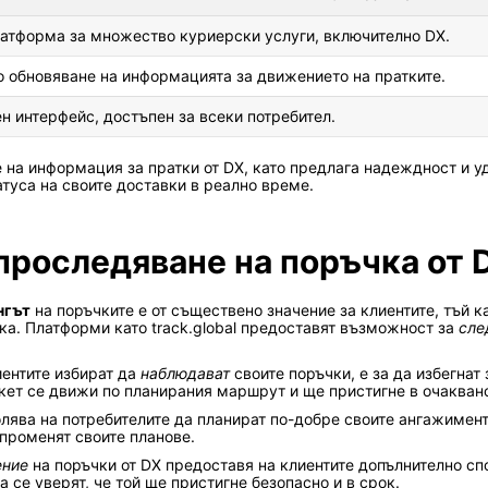
атформа за множество куриерски услуги, включително DX.
 обновяване на информацията за движението на пратките.
н интерфейс, достъпен за всеки потребител.
е на информация за пратки от DX, като предлага надеждност и у
атуса на своите доставки в реално време.
проследяване на поръчка от 
нгът
на поръчките е от съществено значение за клиентите, тъй к
ка. Платформи като track.global предоставят възможност за
сле
иентите избират да
наблюдават
своите поръчки, е за да избегнат
пакет се движи по планирания маршрут и ще пристигне в очакван
лява на потребителите да планират по-добре своите ангажимент
променят своите планове.
ение
на поръчки от DX предоставя на клиентите допълнително спо
а се уверят, че той ще пристигне безопасно и в срок.