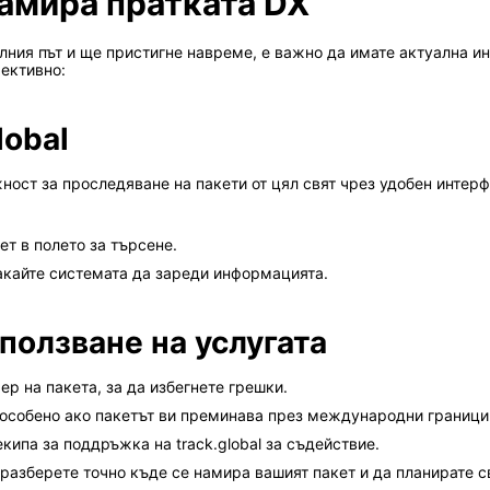
намира пратката DX
вилния път и ще пристигне навреме, е важно да имате актуална 
ективно:
lobal
ост за проследяване на пакети от цял свят чрез удобен интерфе
т в полето за търсене.
акайте системата да зареди информацията.
ползване на услугата
р на пакета, за да избегнете грешки.
 особено ако пакетът ви преминава през международни граници
кипа за поддръжка на track.global за съдействие.
 разберете точно къде се намира вашият пакет и да планирате с