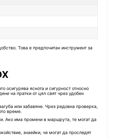
добство. Това е предпочитан инструмент за
DX
ато осигурява яснота и сигурност относно
дене
на пратки от цял свят чрез удобен
 загуба или забавяне. Чрез редовна проверка,
ото време.
и. Ако има промени в маршрута, те могат да
койствие, знаейки, че могат да проследят