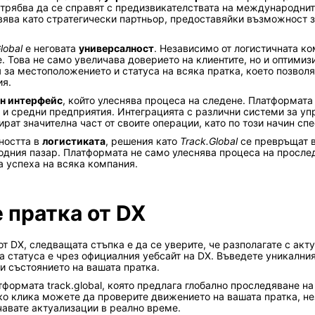
 трябва да се справят с предизвикателствата на международнит
вява като стратегически партньор, предоставяйки възможност з
lobal
е неговата
универсалност
. Независимо от логистичната ко
. Това не само увеличава доверието на клиентите, но и оптимиз
за местоположението и статуса на всяка пратка, което позволя
ия.
н интерфейс
, който улеснява процеса на следене. Платформата
и и средни предприятия. Интеграцията с различни системи за уп
рат значителна част от своите операции, като по този начин сп
ността в
логистиката
, решения като
Track.Global
се превръщат в
дния пазар. Платформата не само улеснява процеса на прослед
а успеха на всяка компания.
 пратка от DX
т DX, следващата стъпка е да се уверите, че разполагате с ак
а статуса е чрез официалния уебсайт на DX. Въведете уникалния
 състоянието на вашата пратка.
тформата track.global, която предлага глобално проследяване н
лко клика можете да проверите движението на вашата пратка, н
авате актуализации в реално време.