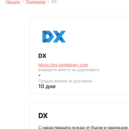
Начало
Подкрепа
DX
DX
https://my.dxdelivery.com
въведете името на държавата
-
Средно време за доставка
10 дни
DX
С нарастващата нужда от бързи и надеждни