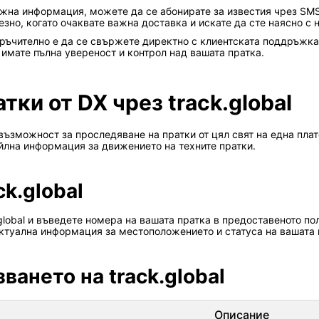
ажна информация, можете да се абонирате за известия чрез SMS
езно, когато очаквате важна доставка и искате да сте наясно с
оръчително е да се свържете директно с клиентската поддръжка
имате пълна увереност и контрол над вашата пратка.
тки от DX чрез track.global
 възможност за проследяване на пратки от цял свят на една пла
айлна информация за движението на техните пратки.
ck.global
.global и въведете номера на вашата пратка в предоставеното по
актуална информация за местоположението и статуса на вашата 
ването на track.global
Описание