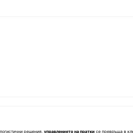
 логистични решения,
управлението на пратки
се превръща в кл