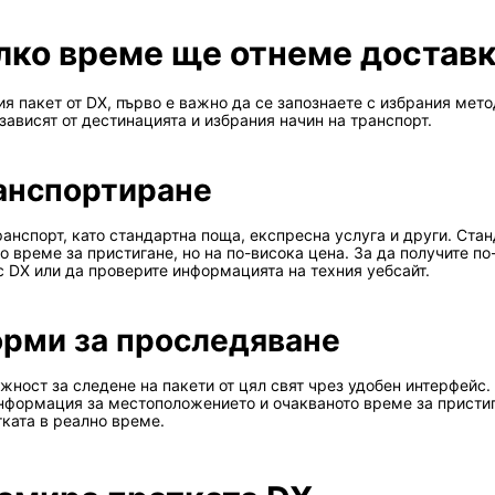
лко време ще отнеме доставк
ия пакет от DX, първо е важно да се запознаете с избрания мет
зависят от дестинацията и избрания начин на транспорт.
ранспортиране
анспорт, като стандартна поща, експресна услуга и други. Стан
 време за пристигане, но на по-висока цена. За да получите по
 DX или да проверите информацията на техния уебсайт.
орми за проследяване
ожност за следене на пакети от цял свят чрез удобен интерфейс
нформация за местоположението и очакваното време за пристига
тката в реално време.