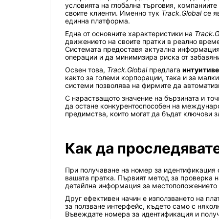
условията на глобална търговия, компаниите
своите клиенти. Именно тук
Track.Global
се я
единна платформа.
Една от основните характеристики на
Track.G
движението на своите пратки в реално време
Системата предоставя актуална информация 
операции и да минимизира риска от забавян
Освен това,
Track.Global
предлага
интуитиве
както за големи корпорации, така и за малк
системи позволява на фирмите да автоматизи
С нарастващото значение на бързината и точ
да остане конкурентоспособен на междунаро
предимства, които могат да бъдат ключови з
Как да проследявате
При получаване на номер за идентификация о
вашата пратка. Първият метод за проверка н
детайлна информация за местоположението и
Друг ефективен начин е използването на пла
за ползване интерфейс, където само с няко
Въвеждате номера за идентификация и получ