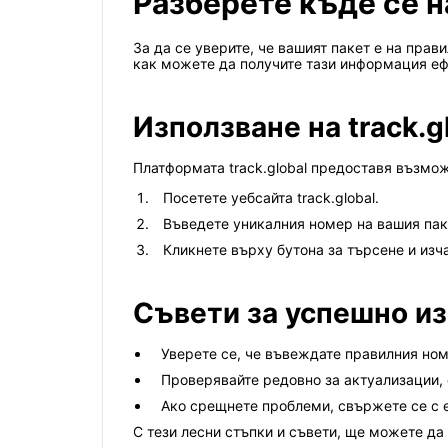
Разберете къде се 
За да се уверите, че вашият пакет е на пра
как можете да получите тази информация еф
Използване на track.g
Платформата track.global предоставя възможн
Посетете уебсайта track.global.
Въведете уникалния номер на вашия паке
Кликнете върху бутона за търсене и изч
Съвети за успешно из
Уверете се, че въвеждате правилния номе
Проверявайте редовно за актуализации,
Ако срещнете проблеми, свържете се с е
С тези лесни стъпки и съвети, ще можете да