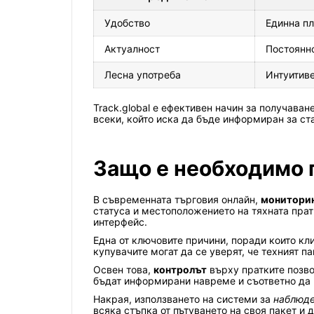
Удобство
Единна пл
Актуалност
Постоянно
Лесна употреба
Интуитиве
Track.global е ефективен начин за получаван
всеки, който иска да бъде информиран за ст
Защо е необходимо 
В съвременната търговия онлайн,
монитори
статуса и местоположението на тяхната прат
интерфейс.
Една от ключовите причини, поради които кл
купувачите могат да се уверят, че техният 
Освен това,
контролът
върху пратките позво
бъдат информирани навреме и съответно да 
Накрая, използването на системи за
наблюд
всяка стъпка от пътуването на своя пакет и д