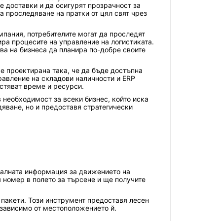
е доставки и да осигурят прозрачност за
а проследяване на пратки от цял свят чрез
мпания, потребителите могат да проследят
ира процесите на управление на логистиката.
ва на бизнеса да планира по-добре своите
 е проектирана така, че да бъде достъпна
равление на складови наличности и ERP
естяват време и ресурси.
 необходимост за всеки бизнес, който иска
яване, но и предоставя стратегически
туалната информация за движението на
 номер в полето за търсене и ще получите
а пакети. Този инструмент предоставя лесен
езависимо от местоположението й.