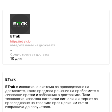
ETrak
https://etrak.io
въведете името на държавата
-
Средно време за доставка
10 дни
ETrak
ETrak
е иновативна система за проследяване на
доставките, която предлага решение на проблемите с
липсващи пратки и забавяния в доставките. Тази
технология използва сателитни сигнали и интернет за
проследяване на товарите през целия им път от
изпращача до получателя.