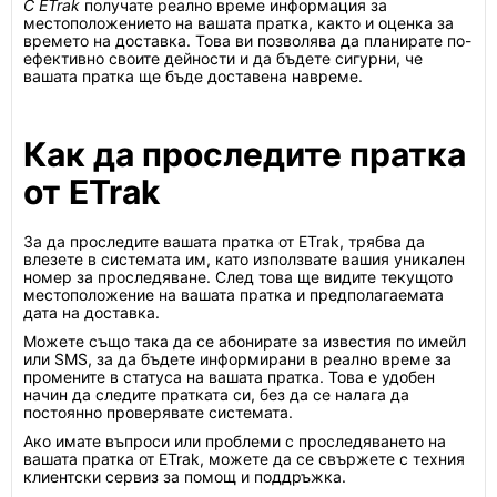
С ETrak
получате реално време информация за
местоположението на вашата пратка, както и оценка за
времето на доставка. Това ви позволява да планирате по-
ефективно своите дейности и да бъдете сигурни, че
вашата пратка ще бъде доставена навреме.
Как да проследите пратка
от ETrak
За да проследите вашата пратка от ETrak, трябва да
влезете в системата им, като използвате вашия уникален
номер за проследяване. След това ще видите текущото
местоположение на вашата пратка и предполагаемата
дата на доставка.
Можете също така да се абонирате за известия по имейл
или SMS, за да бъдете информирани в реално време за
промените в статуса на вашата пратка. Това е удобен
начин да следите пратката си, без да се налага да
постоянно проверявате системата.
Ако имате въпроси или проблеми с проследяването на
вашата пратка от ETrak, можете да се свържете с техния
клиентски сервиз за помощ и поддръжка.