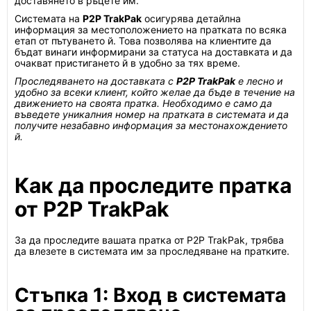
доставянето в ръцете им.
Системата на
P2P TrakPak
осигурява детайлна
информация за местоположението на пратката по всяка
етап от пътуването й. Това позволява на клиентите да
бъдат винаги информирани за статуса на доставката и да
очакват пристигането й в удобно за тях време.
Проследяването на доставката с
P2P TrakPak
е лесно и
удобно за всеки клиент, който желае да бъде в течение на
движението на своята пратка. Необходимо е само да
въведете уникалния номер на пратката в системата и да
получите незабавно информация за местонахождението
й.
Как да проследите пратка
от P2P TrakPak
За да проследите вашата пратка от P2P TrakPak, трябва
да влезете в системата им за проследяване на пратките.
Стъпка 1: Вход в системата