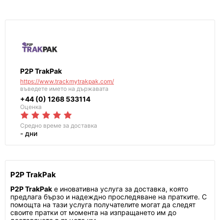
P2P TrakPak
https://www.trackmytrakpak.com/
въведете името на държавата
+44 (0) 1268 533114
Оценка
Средно време за доставка
- дни
P2P TrakPak
P2P TrakPak
е иновативна услуга за доставка, която
предлага бързо и надеждно проследяване на пратките. С
помощта на тази услуга получателите могат да следят
своите пратки от момента на изпращането им до