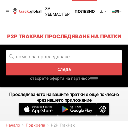
ЗА
ПОЛЕЗНО
BG
УЕБМАСТЪР
P2P TRAKPAK ПРОСЛЕДЯВАНЕ НА ПРАТКИ
следа
отворете оферта на партньор
Проследяването на вашите пратки е още по-лесно
чрез нашето приложение
Начало
Подкрепа
P2P TrakPak