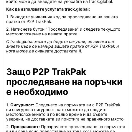
който може да въведете на уебсайта на track.global.
Как да използвате услугата track.global:
1. Въведете уникалния код за проследяване на вашата
пратка от P2P TrakPak.
2. Натиснете бутон "Проследяване" и следете текущото
местоположение на вашата пратка.
С track.global може да бъдете сигурни, че винаги ще
знаете къде се намира вашата пратка от P2P TrakPak и
кога може да очаквате доставката й.
Защо P2P TrakPak
проследяване на поръчки
е необходимо
1.
Сигурност:
Следенето на поръчката ви с P2P TrakPak
ви осигурява сигурност, като можете да следите
местоположението й по всяко време и да бъдете
уверени, че доставката ви пристига на правилното място.
2.
Прозрачност:
Прозрачното проследяване на поръчката
ви ви дава ясно представяне за това кога можете да