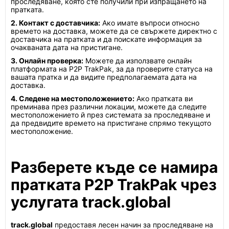
проследяване, която сте получили при изпращането на
пратката.
2. Контакт с доставчика:
Ако имате въпроси относно
времето на доставка, можете да се свържете директно с
доставчика на пратката и да поискате информация за
очакваната дата на пристигане.
3. Онлайн проверка:
Можете да използвате онлайн
платформата на P2P TrakPak, за да проверите статуса на
вашата пратка и да видите предполагаемата дата на
доставка.
4. Следене на местоположението:
Ако пратката ви
преминава през различни локации, можете да следите
местоположението й през системата за проследяване и
да предвидите времето на пристигане спрямо текущото
местоположение.
Разберете къде се намира
пратката P2P TrakPak чрез
услугата track.global
track.global
предоставя лесен начин за проследяване на