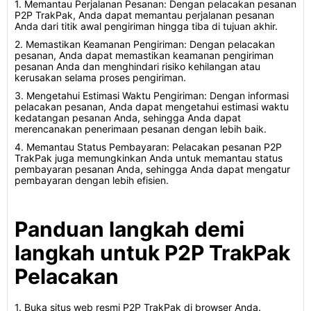
1. Memantau Perjalanan Pesanan: Dengan pelacakan pesanan
P2P TrakPak, Anda dapat memantau perjalanan pesanan
Anda dari titik awal pengiriman hingga tiba di tujuan akhir.
2. Memastikan Keamanan Pengiriman: Dengan pelacakan
pesanan, Anda dapat memastikan keamanan pengiriman
pesanan Anda dan menghindari risiko kehilangan atau
kerusakan selama proses pengiriman.
3. Mengetahui Estimasi Waktu Pengiriman: Dengan informasi
pelacakan pesanan, Anda dapat mengetahui estimasi waktu
kedatangan pesanan Anda, sehingga Anda dapat
merencanakan penerimaan pesanan dengan lebih baik.
4. Memantau Status Pembayaran: Pelacakan pesanan P2P
TrakPak juga memungkinkan Anda untuk memantau status
pembayaran pesanan Anda, sehingga Anda dapat mengatur
pembayaran dengan lebih efisien.
Panduan langkah demi
langkah untuk P2P TrakPak
Pelacakan
1. Buka situs web resmi P2P TrakPak di browser Anda.