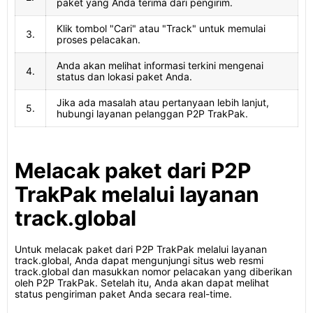
paket yang Anda terima dari pengirim.
Klik tombol "Cari" atau "Track" untuk memulai
3.
proses pelacakan.
Anda akan melihat informasi terkini mengenai
4.
status dan lokasi paket Anda.
Jika ada masalah atau pertanyaan lebih lanjut,
5.
hubungi layanan pelanggan P2P TrakPak.
Melacak paket dari P2P
TrakPak melalui layanan
track.global
Untuk melacak paket dari P2P TrakPak melalui layanan
track.global, Anda dapat mengunjungi situs web resmi
track.global dan masukkan nomor pelacakan yang diberikan
oleh P2P TrakPak. Setelah itu, Anda akan dapat melihat
status pengiriman paket Anda secara real-time.