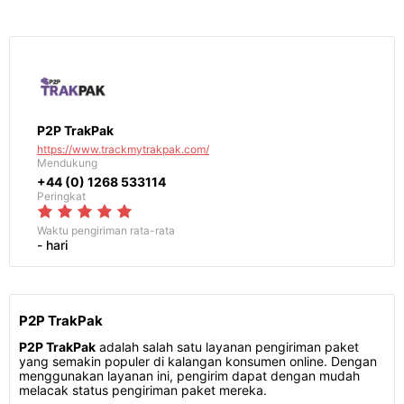
P2P TrakPak
https://www.trackmytrakpak.com/
Mendukung
+44 (0) 1268 533114
Peringkat
Waktu pengiriman
rata-rata
- hari
P2P TrakPak
P2P TrakPak
adalah salah satu layanan pengiriman paket
yang semakin populer di kalangan konsumen online. Dengan
menggunakan layanan ini, pengirim dapat dengan mudah
melacak status pengiriman paket mereka.