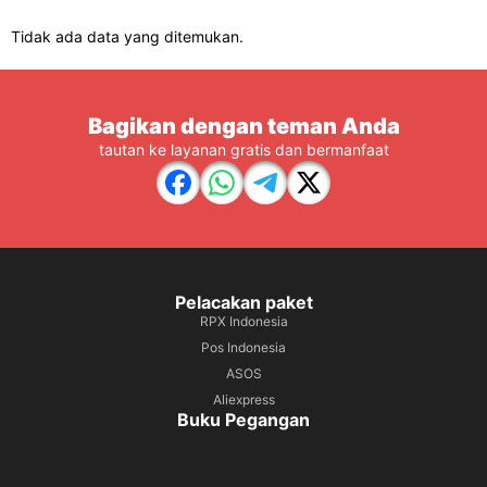
Tidak ada data yang ditemukan.
Bagikan dengan teman Anda
tautan ke layanan gratis dan bermanfaat
Pelacakan paket
RPX Indonesia
Pos Indonesia
ASOS
Aliexpress
Buku Pegangan