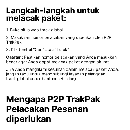
Langkah-langkah untuk
melacak paket:
1. Buka situs web track.global
2. Masukkan nomor pelacakan yang diberikan oleh P2P
TrakPak
3. Klik tombol "Cari" atau "Track"
Catatan:
Pastikan nomor pelacakan yang Anda masukkan
benar agar Anda dapat melacak paket dengan akurat.
Jika Anda mengalami kesulitan dalam melacak paket Anda,
jangan ragu untuk menghubungi layanan pelanggan
track.global untuk bantuan lebih lanjut.
Mengapa P2P TrakPak
Pelacakan Pesanan
diperlukan