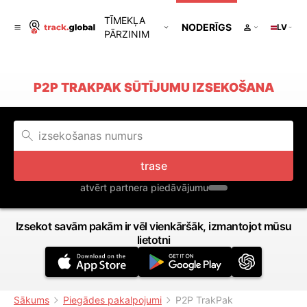
TĪMEKĻA
NODERĪGS
LV
PĀRZINIM
P2P TRAKPAK SŪTĪJUMU IZSEKOŠANA
trase
atvērt partnera piedāvājumu
Izsekot savām pakām ir vēl vienkāršāk, izmantojot mūsu
lietotni
Sākums
Piegādes pakalpojumi
P2P TrakPak