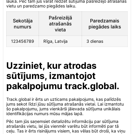
laukā. Pēc tam jūs varat redzēt sūtījuma pašreizējo atrašanās
vietu un paredzamo piegādes laiku.
Pašreizējā
Sekotāja
Paredzamais
atrašanās
numurs
piegādes laiks
vieta
123456789
Rīga, Latvija
3 dienas
Uzziniet, kur atrodas
sūtījums, izmantojot
pakalpojumu track.global.
Track.global ir ērts un uzticams pakalpojums, kas palīdzēs
jums sekot līdzi jūsu sūtījuma atrašanās vietai. Lai izmantotu
šo pakalpojumu, jums vienkārši jāievada sūtījuma unikālais
identifikācijas numurs mūsu mājas lapā.
Pēc tam jūs saņemsiet detalizētu informāciju par sūtījuma
atrašanās vietu, lai jūs vienmēr varētu būt informēti par tā
ceļu. Tas ir ērts risinājums visiem, kas vēlas būt droši, ka viņu