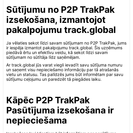
Sūtījumu no P2P TrakPak
izsekošana, izmantojot
pakalpojumu track.global
Ja vēlaties sekot līdzi savam sūtījumam no P2P TrakPak, jums
ir iespēja izmantot pakalpojumu track.global. Šis uzņēmums
piedāvā ērtu un efektīvu veidu, kā sekot līdzi savam
sūtījumam no sūtītāja līdz saņēmējam.
Ar track.global jūs varat viegli ievadīt savu sūtījuma numuru
un saņemt visu nepieciešamo informāciju par tā atrašanās
vietu un statusu. Tas palīdzēs jums būt informētam par savu
sūtījumu ceļojumu un paredzēt tā piegādes laiku.
Kāpēc P2P TrakPak
Pasūtījuma izsekošana ir
nepieciešama