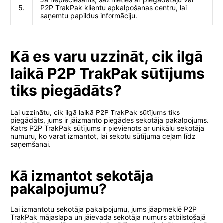
5.
P2P TrakPak klientu apkalpošanas centru, lai
saņemtu papildus informāciju.
Kā es varu uzzināt, cik ilgā
laikā P2P TrakPak sūtījums
tiks piegādāts?
Lai uzzinātu, cik ilgā laikā P2P TrakPak sūtījums tiks
piegādāts, jums ir jāizmanto piegādes sekotāja pakalpojums.
Katrs P2P TrakPak sūtījums ir pievienots ar unikālu sekotāja
numuru, ko varat izmantot, lai sekotu sūtījuma ceļam līdz
saņemšanai.
Kā izmantot sekotāja
pakalpojumu?
Lai izmantotu sekotāja pakalpojumu, jums jāapmeklē P2P
TrakPak mājaslapa un jāievada sekotāja numurs atbilstošajā