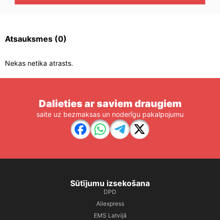
Atsauksmes
(0)
Nekas netika atrasts.
Dalieties ar saviem draugiem
saite uz bezmaksas un noderīgu pakalpojumu
Sūtījumu izsekošana
DPD
Aliexpress
EMS Latvijā