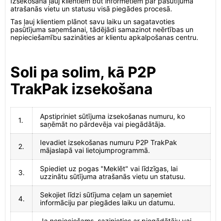
Izsekošana ļauj klientiem būt informētiem par pasūtījuma
atrašanās vietu un statusu visā piegādes procesā.
Tas ļauj klientiem plānot savu laiku un sagatavoties
pasūtījuma saņemšanai, tādējādi samazinot neērtības un
nepieciešamību sazināties ar klientu apkalpošanas centru.
Soli pa solim, kā P2P
TrakPak izsekošana
Apstipriniet sūtījuma izsekošanas numuru, ko
1.
saņēmāt no pārdevēja vai piegādātāja.
Ievadiet izsekošanas numuru P2P TrakPak
2.
mājaslapā vai lietojumprogrammā.
Spiediet uz pogas "Meklēt" vai līdzīgas, lai
3.
uzzinātu sūtījuma atrašanās vietu un statusu.
Sekojiet līdzi sūtījuma ceļam un saņemiet
4.
informāciju par piegādes laiku un datumu.
Ja nepieciešams, sazinieties ar piegādātāju vai