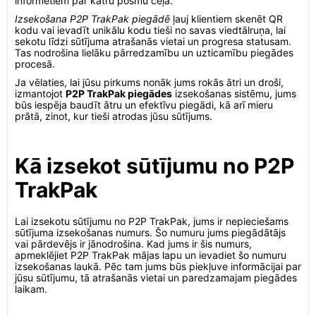
informētiem par katru posmu ceļā.
Izsekošana P2P TrakPak piegādē
ļauj klientiem skenēt QR
kodu vai ievadīt unikālu kodu tieši no savas viedtālruņa, lai
sekotu līdzi sūtījuma atrašanās vietai un progresa statusam.
Tas nodrošina lielāku pārredzamību un uzticamību piegādes
procesā.
Ja vēlaties, lai jūsu pirkums nonāk jums rokās ātri un droši,
izmantojot
P2P TrakPak piegādes
izsekošanas sistēmu, jums
būs iespēja baudīt ātru un efektīvu piegādi, kā arī mieru
prātā, zinot, kur tieši atrodas jūsu sūtījums.
Kā izsekot sūtījumu no P2P
TrakPak
Lai izsekotu sūtījumu no P2P TrakPak, jums ir nepieciešams
sūtījuma izsekošanas numurs. Šo numuru jums piegādātājs
vai pārdevējs ir jānodrošina. Kad jums ir šis numurs,
apmeklējiet P2P TrakPak mājas lapu un ievadiet šo numuru
izsekošanas laukā. Pēc tam jums būs piekļuve informācijai par
jūsu sūtījumu, tā atrašanās vietai un paredzamajam piegādes
laikam.