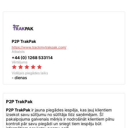
P2P TrakPak
https://www.trackmytrakpak.com/
Atbalsts
+44 (0) 1268 533114
Vērtējums
Vidējais piegādes laiks
- dienas
P2P TrakPak
P2P TrakPak
ir jauna piegādes iespēja, kas ļauj klientiem
izsekot savu sūtījumu no sūtītāja līdz saņēmējam. Šī
pakalpojuma galvenais mērķis ir nodrošināt klientiem pilnu
kontroli pār savu piegādi un sniegt tiem iespēju būt