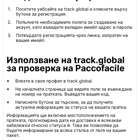
Посетете уебсайта на track.global и кликнете върху
бутона за регистрация.
Попълнете необходимите полета за създаване на
акаунт, като въведете валиден имейл адрес и парола.
Потвърдете регистрацията чрез линка, изпратен на
вашия имейл.
Използване на track.global
за проверка на Paccofacile
Влезте в своя профил в track.global.
На началната страница ще видите поле за въвеждане
на номер на пратката. Въведете вашия код.
Натиснете бутона за търсене, за да получите
актуална информация за статуса на вашата пратка.
Информацията ще включва местоположението на
пратката, прогнозирана дата на доставка и всякакви
забележки относно статуса й. Това ви позволява да
бъдете информирани за всяка стъпка от пътя на вашия
пакет.