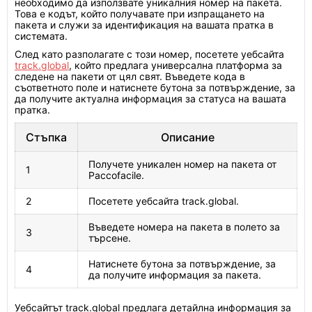
необходимо да използвате уникалния номер на пакета.
Това е кодът, който получавате при изпращането на
пакета и служи за идентификация на вашата пратка в
системата.
След като разполагате с този номер, посетете уебсайта
track.global
, който предлага универсална платформа за
следене на пакети от цял свят. Въведете кода в
съответното поле и натиснете бутона за потвърждение, за
да получите актуална информация за статуса на вашата
пратка.
Стъпка
Описание
Получете уникален номер на пакета от
1
Paccofacile.
2
Посетете уебсайта track.global.
Въведете номера на пакета в полето за
3
търсене.
Натиснете бутона за потвърждение, за
4
да получите информация за пакета.
Уебсайтът track.global предлага детайлна информация за