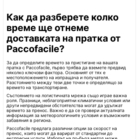
Как да разберете колко
време ще отнеме
доставката на пратка от
Paccofacile?
За да определите времето за пристигане на вашата
пратка с Paccofacile, първо трябва да вземете предвид
няколко ключови фактора. Основният от тях е
местоположението на изпращача и получателя.
Разстоянието между тези две точки е определящо за
времето на транспортиране.
Състоянието на логистичната мрежа също играе важна
роля. Празници, неблагоприятни климатични условия или
други непредвидени обстоятелства могат да удължат
времето за пренос. Важно е да се провери актуалната
информация за метеорологичните условия и възможните
забавяния в региона.
Paccofacile предлага различни опции за скорост на
пренос, които могат да варират от стандартни до
експресни услуги. Изборът на по-бърз метод може