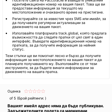
Посетете сайта на Paccofacile и въведете уникалния
идентификационен номер на вашия пакет. Това ще ви
предостави информация за текущото му
местоположение и очакваното време на пристигане.
Регистрирайте се за известия чрез SMS или имейл, за
да получавате регулярни актуализации за
движението на вашия пакет.
Използвайте платформата track.global, която предлага
възможността да следите пратки от цял свят в един
интерфейс. Въведете идентификационния номер на
пратката, за да получите информация за нейния
статус.
Тези стъпки ще ви помогнат лесно и бързо да получите
информация за местоположението на вашия пакет и да
планирате получаването му. Възползвайте се от тези
инструменти, за да бъдете винаги информирани за
движението на вашата пратка.
Оценка
of 5 (Брой рейтинги:
)
Вашият имейл адрес няма да бъде публикуван.
Задължителните полета са маркирани