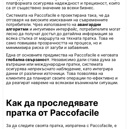
платформата осигурява надеждност и прецизност, които
са от съществено значение за всеки бизнес.
Системата на Paccofacile е проектирана така, че да
отговаря на високите изисквания на съвременните
потребители. Чрез използването на
авангардни
алгоритми
и
интуитивен интерфейс
, потребителите могат
лесно да получат достъп до детайлна информация за
всяка стъпка от маршрута на тяхната пратка. Това не
само повишава прозрачността на процеса, но и
минимизира риска от загуби и забавяния.
Една от основните предимства на Paccofacile е неговата
глобална свързаност
. Независимо дали става дума за
вътрешни или международни пратки, системата
осигурява
непрекъснато наблюдение
, като интегрира
данни от различни източници. Това позволява на
клиентите да планират своите операции по-ефективно и
да реагират навреме на всякакви възникнали ситуации.
Как да проследявате
пратка от Paccofacile
За да следите своята пратка, изпратена с Paccofacile, е