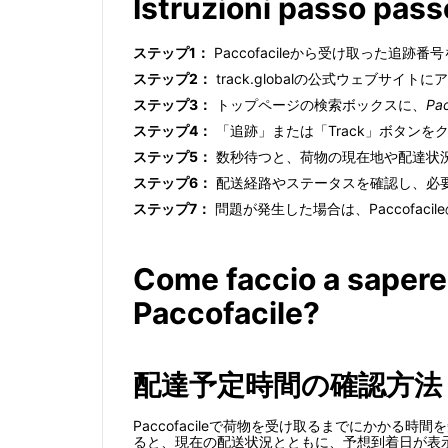
Istruzioni passo pass
ステップ1：
Paccofacileから受け取った
ステップ2：
track.globalの公式ウェブサイ
ステップ3：
トップページの検索ボックスに、
Pa
ステップ4：
「追跡」または「Track」ボタンを
ステップ5：
数秒待つと、荷物の現在地や配達状
ステップ6：
配送経路やステータスを確認し、必
ステップ7：
問題が発生した場合は、Paccofa
Come faccio a sapere
Paccofacile?
配達予定時間の確認方法
Paccofacileで荷物を受け取るまでにかか
ると、現在の配送状況とともに、予想到着日が表