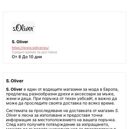
S. Oliver
https://www.soliver.eu/
Средно време за доставка
От 8 До 10 дни
S. Oliver
S. Oliver
е един от водещите магазини за мода в Европа,
предлагащ разнообразни дрехи и аксесоари за мъже,
жени и деца. При поръчка от техен уебсайт, е важно да
може да проследите своята доставка по всяко време.
Системата за проследяване на доставката от магазин
S.
Oliver
е лесна за използване и предоставя точна
информация за местоположението на вашата поръчка.
След като получите потвърждение за изпращането,
можете да въведете уникалния код за проследяване в