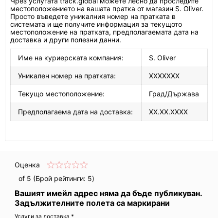
Чрез услугата track.global можете лесно да проследите
местоположението на вашата пратка от магазин S. Oliver.
Просто въведете уникалния номер на пратката в
системата и ще получите информация за текущото
местоположение на пратката, предполагаемата дата на
доставка и други полезни данни.
Име на куриерската компания:
S. Oliver
Уникален номер на пратката:
XXXXXXX
Текущо местоположение:
Град/Държава
Предполагаема дата на доставка:
XX.XX.XXXX
Оценка
of 5 (Брой рейтинги:
5
)
Вашият имейл адрес няма да бъде публикуван.
Задължителните полета са маркирани
Услуги за доставка *