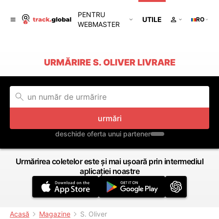
PENTRU
UTILE
RO
WEBMASTER
URMĂRIRE S. OLIVER LIVRARE
urmări
deschide oferta unui partener
Urmărirea coletelor este și mai ușoară prin intermediul
aplicației noastre
Acasă
Magazine
S. Oliver