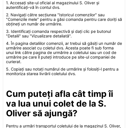
1. Accesați site-ul oficial al magazinului S. Oliver și
autentificați-vă în contul dvs.
2. Navigați către secțiunea "Istoricul comenzilor" sau
"Comenzile mele" pentru a găsi comanda pentru care doriți să
obțineți un număr de urmărire.
3. Identificați comanda respectivă și dați clic pe butonul
"Detalii" sau "Vizualizare detaliată".
4. În pagina detaliilor comenzii, ar trebui să găsiți un număr de
urmărire asociat cu coletul dvs. Acesta poate fi sub forma
unui link către pagina de urmărire a coletului sau un cod de
urmărire pe care îl puteți introduce pe site-ul companiei de
curierat.
5. Copiați sau notați numărul de urmărire și folosiți-l pentru a
monitoriza starea livrării coletului dvs.
Cum puteți afla cât timp îi
va lua unui colet de la S.
Oliver să ajungă?
Pentru a urmări transportul coletului de la magazinul S. Oliver,