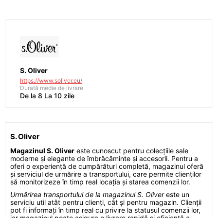
S. Oliver
https://www.soliver.eu/
Durată medie de livrare
De la 8 La 10 zile
S. Oliver
Magazinul S. Oliver
este cunoscut pentru colecțiile sale
moderne și elegante de îmbrăcăminte și accesorii. Pentru a
oferi o experiență de cumpărături completă, magazinul oferă
și serviciul de urmărire a transportului, care permite clienților
să monitorizeze în timp real locația și starea comenzii lor.
Urmărirea transportului de la magazinul S. Oliver
este un
serviciu util atât pentru clienți, cât și pentru magazin. Clienții
pot fi informați în timp real cu privire la statusul comenzii lor,
iar magazinul poate asigura o livrare rapidă și eficientă a