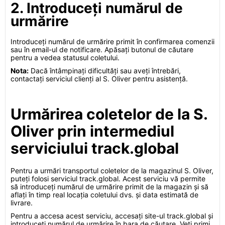
2. Introduceți numărul de
urmărire
Introduceți numărul de urmărire primit în confirmarea comenzii
sau în email-ul de notificare. Apăsați butonul de căutare
pentru a vedea statusul coletului.
Nota:
Dacă întâmpinați dificultăți sau aveți întrebări,
contactați serviciul clienți al S. Oliver pentru asistență.
Urmărirea coletelor de la S.
Oliver prin intermediul
serviciului track.global
Pentru a urmări transportul coletelor de la magazinul S. Oliver,
puteți folosi serviciul track.global. Acest serviciu vă permite
să introduceți numărul de urmărire primit de la magazin și să
aflați în timp real locația coletului dvs. și data estimată de
livrare.
Pentru a accesa acest serviciu, accesați site-ul track.global și
introduceți numărul de urmărire în bara de căutare. Veți primi