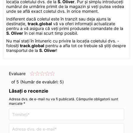
locația coletului dvs. de la
S. Oliver
. Pur și simplu introduceți
numărul de urmărire primit de la magazin și veți putea vedea
unde se află exact coletul dvs. în orice moment.
Indiferent dacă coletul este în tranzit sau deja ajuns la
destinație,
track.global
vă va oferi informații actualizate
pentru a vă asigura că veți primi produsele comandate de la
S. Oliver
în cel mai scurt timp posibil.
Nu mai stați în întuneric cu privire la locația coletului dvs. -
folosiți
track.global
pentru a afla tot ce trebuie să știți despre
transportul de la
S. Oliver
!
Evaluare
of 5 (Număr de evaluări:
5
)
Lăsați o recenzie
Adresa dvs. de e-mail nu va fi publicată. Câmpurile obligatorii sunt
marcate *